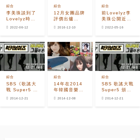
綜合
綜合
綜合
李美珠談到了
12月女團品牌
前Lovelyz李
Lovelyz時期
評價出爐
美珠公開近
沒有被太多關
TWICE蟬聯榜
況，身材苗
2022-06-12
2016-12-10
2022-05-16
注的舞台。
首
條！與劉在錫
合作綜藝節目
綜合
綜合
綜合
SBS《歌謠大
14年在2014
SBS 歌謠大戰
戰 Super5 頒
年韓國音樂產
Super5 頒獎
獎典禮》
業中發生的最
典禮影片總匯
2014-12-21
2014-12-08
2014-12-21
大事件
(不斷更新)