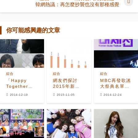
韓網熱議：再怎麼抄襲也沒有那種感覺
你可能感興趣的文章
綜合
綜合
綜合
「Happy
網友們探討
MBC再發歌謠
Together」
2015年新秀
大祭典名單
團隊，參與捐
偶像團體的實
EXO也將出演
2014-12-19
2015-11-05
2014-12-24
100萬個煤炭
際銷售數字
活動