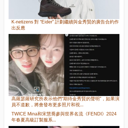
K-netizens 對 “Eider” 計劃繼續與金秀賢的廣告合約作
出反應
高羅瑟羅研究所表示他們“期待金秀賢的聲明”，如果演
員不道歉，將會發布更多照片和視...
TWICE Mina和宋慧喬參與世界名流《FENDI》2024
年春夏高級訂製服系...