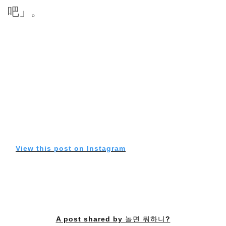
吧」。
View this post on Instagram
A post shared by 놀면 뭐하니?