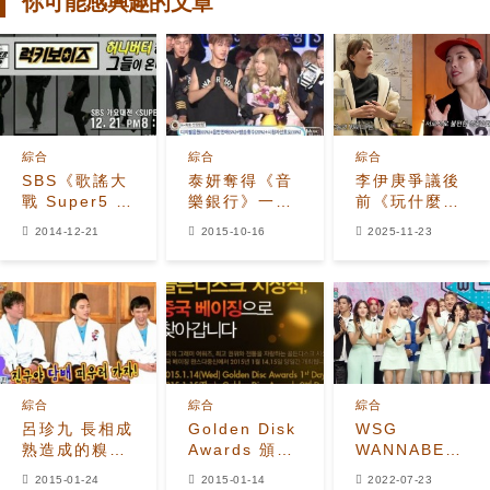
你可能感興趣的文章
綜合
綜合
綜合
SBS《歌謠大
泰妍奪得《音
李伊庚爭議後
戰 Super5 頒
樂銀行》一位
前《玩什麼好
獎典禮》
成三冠王 現在
呢》成員過往
2014-12-21
2015-10-16
2025-11-23
是泰妍時代
言論再被翻出
綜合
綜合
綜合
呂珍九 長相成
Golden Disk
WSG
熟造成的糗
Awards 頒獎
WANNABE的
事，「16歲時
典禮 2014 直
Gaya-G在
2015-01-24
2015-01-14
2022-07-23