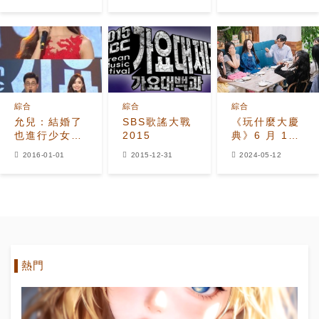
工作人員叫我
播
《音樂中心》
一起抽煙」爆
獲得一位！劉
笑
在錫驚喜登場
綜合
綜合
綜合
允兒：結婚了
SBS歌謠大戰
《玩什麼大慶
也進行少女時
2015
典》6 月 13
代活動？會努
日舉行！音樂
2016-01-01
2015-12-31
2024-05-12
力的
企劃拯救收視
率再掀討論
熱門