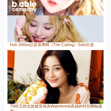
Huh JiWon以首張專輯《The Calling》Solo出道
TWICE的志效被宣佈為Waterbomb高雄的特別壓軸嘉