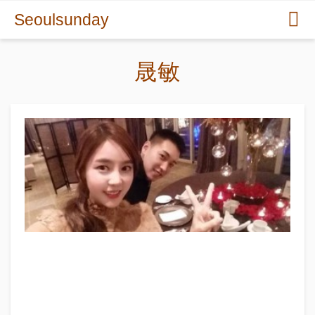
Seoulsunday
晟敏