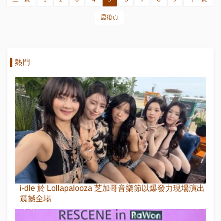
最後頁
熱門
i-dle 於 Lollapalooza 芝加哥音樂節以爆發力現場演出
震撼全場