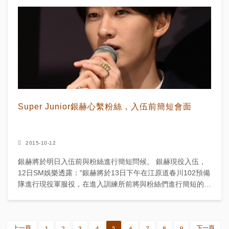
Super Junior銀赫心繫粉絲，入伍前簡短會面
2015-10-12
銀赫將於明日入伍前與粉絲進行簡短問候。 銀赫現役入伍，
12日SM娛樂透露："銀赫將於13日下午在江原道春川102預備
隊進行現役軍服役，在進入訓練所前將與粉絲們進行簡短的問
候，基本軍事訓練結束后將以現役陸...
上一頁
1
2
3
4
5
6
7
8
9
下一頁