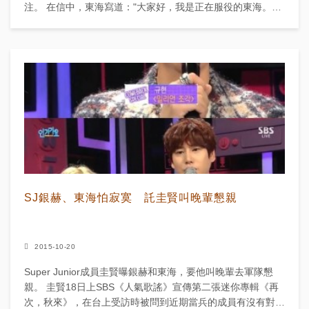
注。 在信中，東海寫道："大家好，我是正在服役的東海。一
直以來我們都在一起，這樣突然分開了，我也...
SJ銀赫、東海怕寂寞 託圭賢叫晚輩懇親
2015-10-20
Super Junior成員圭賢曝銀赫和東海，要他叫晚輩去軍隊懇
親。 圭賢18日上SBS《人氣歌謠》宣傳第二張迷你專輯《再
次，秋來》，在台上受訪時被問到近期當兵的成員有沒有對他