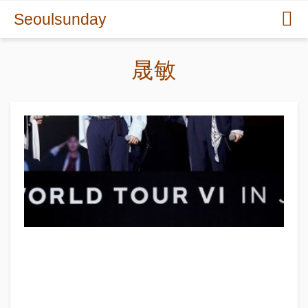
Seoulsunday
晟敏