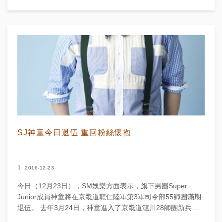
儀式，現場未見其他成員及妻子金思...
SJ神童今日退伍 重回粉絲懷抱
2016-12-23
今日（12月23日），SM娛樂方面表示，旗下男團Super
Junior成員神童將在京畿道龍仁陸軍第3軍司令部55師團滿期
退伍。 去年3月24日，神童進入了京畿道漣川28師團新兵教
育隊，在接受基礎軍事訓練之後，...