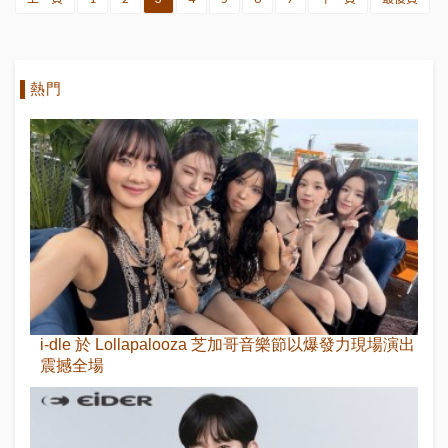
熱門
i-dle 於 Lollapalooza 芝加哥音樂節以爆發力現場演出
震撼全場