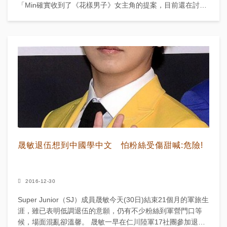
「Min確實收到了《花樣男子》女主角的提案，目前還在討論
中，並為確定最終是否出演。」 ...
晟敏退伍想到中國學中文 怕粉絲受傷甜喊:危險!
2016-12-30
Super Junior（SJ）成員晟敏今天(30日)結束21個月的軍旅生
涯，雖已表明低調退伍的意願，仍有不少粉絲到軍營門口等
候，場面混亂卻溫馨。 晟敏一早在仁川陸軍17社團參加退伍