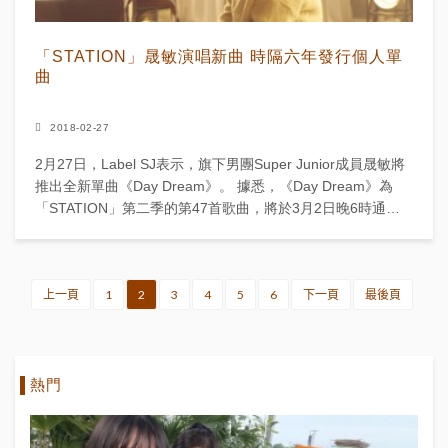
「STATION」晟敏演唱新曲 時隔六年發行個人單
曲
2018-02-27
2月27日，Label SJ表示，旗下男團Super Junior成員晟敏將
推出全新單曲《Day Dream》。 據悉，《Day Dream》為
「STATION」第二季的第47首歌曲，將於3月2日晚6時通過
M...
上一頁
1
2
3
4
5
6
下一頁
最後頁
熱門