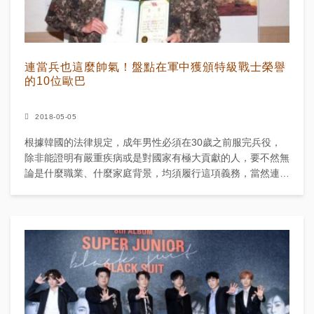
連當兵也這麼帥氣！盤點在軍中獲頒特級戰士榮譽
的10位歐巴
2018-05-05
根據韓國的法律規定，成年男性必須在30歲之前服完兵役，
除非能證明有嚴重疾病或是對國家有極大貢獻的人，要不然無
論是什麼職業、什麼家庭背景，均須履行這項義務，當然連當
紅韓國男星們也不能例外，雖然對於粉絲來說，看著自己的偶
像要...