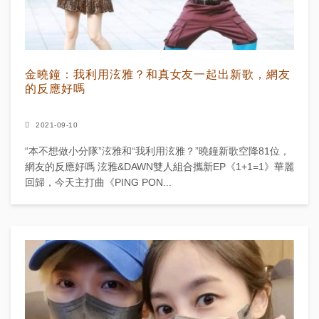
金曉鐘：我利用泫雅？和真女友一起出新歌，網友
的反應好嗎
2021-09-10
“本不想做小分隊”泫雅和“我利用泫雅？”曉鐘新歌空降81位，
網友的反應好嗎 泫雅&DAWN雙人組合攜新EP《1+1=1》華麗
回歸，今天主打曲《PING PON...