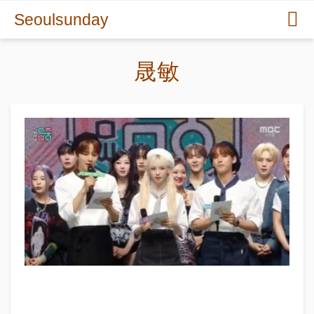
Seoulsunday
晟敏