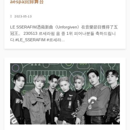
aespa回歸舞台
2023-05-13
LE SSERAFIM憑藉新曲《Unforgiven》在音樂節目獲得了五
冠王。 230513 르세라핌 음 중 1위 피어나분들 축하드립니
다.#LE_SSERAFIM #르세라...