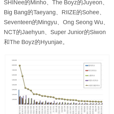
SHINee的Minho、The Boyz的Juyeon、
Big Bang的Taeyang、RIIZE的Sohee、
Seventeen的Mingyu、Ong Seong Wu、
NCT的Jaehyun、Super Junior的Siwon
和The Boyz的Hyunjae。