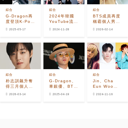
綜合
綜合
綜合
G-Dragon再
2024年韓國
BTS成員再度
度登頂K-Pop
YouTube流媒
稱霸個人男偶
男偶像個人品
體播放量最高
像品牌聲譽
2025-05-17
2024-11-28
2026-02-14
牌價值榜，
的藝人是誰？
榜：
Jin、車銀優
Jimin（第1
等緊隨其後
位）、
Jungkook（第
2位）、
Jin（第3位）
等
綜合
綜合
綜合
朴志訓飆升奪
G-Dragon、
Jin、Cha
得三月個人男
車銀優、BTS
Eun Woo、
偶像品牌聲譽
的智旻等本月
G-Dragon登
2026-03-14
2025-04-19
2024-11-16
排名榜首
男K-Pop偶像
頂11月個人男
品牌價值排名
K-Pop偶像品
牌價值排名