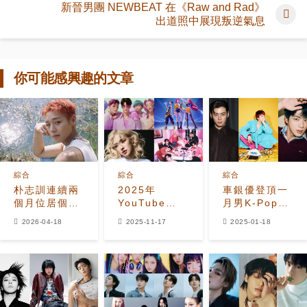
新晉男團 NEWBEAT 在《Raw and Rad》
出道照中展現叛逆氣息
你可能感興趣的文章
綜合
綜合
綜合
朴志訓連續兩
2025年
車銀優登頂一
個月位居個人
YouTube
月男K-Pop偶
男偶像品牌聲
Music美國區
像品牌價值排
2026-04-18
2025-11-17
2025-01-18
譽排行榜榜首
流量最高K-
行榜，緊隨其
Pop男女偶像
後的是G-
Top 50榜單
Dragon、Jin
等