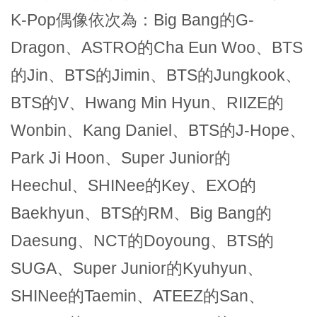
K-Pop偶像依次為：Big Bang的G-
Dragon、ASTRO的Cha Eun Woo、BTS
的Jin、BTS的Jimin、BTS的Jungkook、
BTS的V、Hwang Min Hyun、RIIZE的
Wonbin、Kang Daniel、BTS的J-Hope、
Park Ji Hoon、Super Junior的
Heechul、SHINee的Key、EXO的
Baekhyun、BTS的RM、Big Bang的
Daesung、NCT的Doyoung、BTS的
SUGA、Super Junior的Kyuhyun、
SHINee的Taemin、ATEEZ的San、