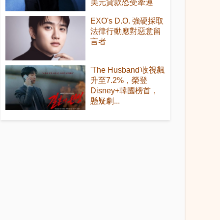
美元貸款恐受牽連
EXO's D.O. 強硬採取
法律行動應對惡意留
言者
'The Husband'收視飆
升至7.2%，榮登
Disney+韓國榜首，
懸疑劇...