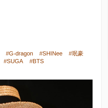
#G-dragon
#SHINee
#珉豪
#SUGA
#BTS