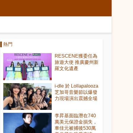
熱門
RESCENE獲委任為
旅遊大使 推廣慶州新
羅文化遺產
i-dle 於 Lollapalooza
芝加哥音樂節以爆發
力現場演出震撼全場
李昇基面臨潛在740
萬美元保證金損失，
車佳元被捕後530萬