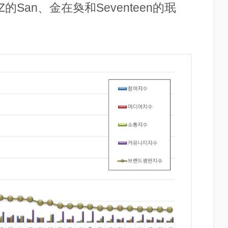
Z的San、金在奐和Seventeen的珉