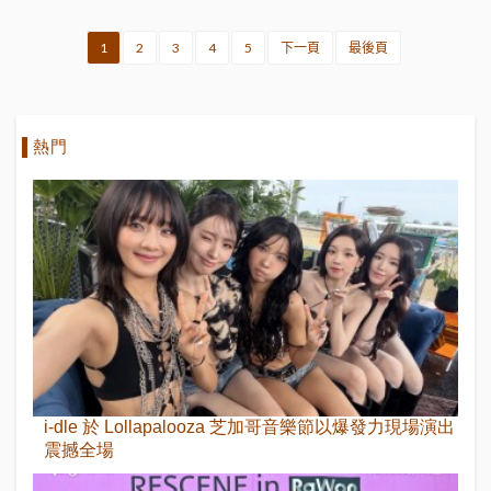
1
2
3
4
5
下一頁
最後頁
熱門
i-dle 於 Lollapalooza 芝加哥音樂節以爆發力現場演出
震撼全場