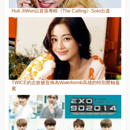
Huh JiWon以首張專輯《The Calling》Solo出道
TWICE的志效被宣佈為Waterbomb高雄的特別壓軸嘉
賓