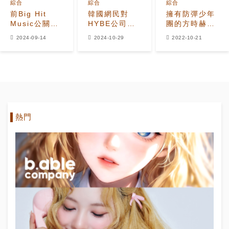
綜合
綜合
綜合
前Big Hit
韓國網民對
擁有防彈少年
Music公關總
HYBE公司
團的方時赫身
監批評HYBE
CEO向各娛樂
價有多高？
2024-09-14
2024-10-29
2022-10-21
失去根基，忘
公司道歉的反
SM、JYP、
記了他們的謙
應
YG總和的6倍
卑起點
熱門