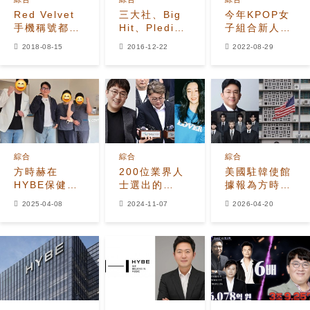
Red Velvet
三大社、Big
今年KPOP女
手機稱號都換
Hit、Pledis
子組合新人獎
了？Wendy抱
2017年計劃
競爭激烈！各
2018-08-15
2016-12-22
2022-08-29
怨Irene沒存
大公司各顯神
自己的手機號
通！
碼？
綜合
綜合
綜合
方時赫在
200位業界人
美國駐韓使館
HYBE保健中
士選出的
據報為方時赫
心開業時展示
2024年最差
赴美行程尋求
2025-04-08
2024-11-07
2026-04-20
了更苗條的身
人物
警方合作 當事
材
人正受出境禁
令限制