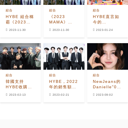
綜合
綜合
綜合
HYBE 組合稱
《2023
HYBE直言如
霸《2023
MAMA》
今的
MAMA》！
HYBE 組合稱
newjeans，
2023-11-30
2023-11-30
2023-01-24
BTS、
霸！BTS、
能填補BTS的
SEVENTEEN、
SEVENTEEN、
空白，還會超
NewJeans
NewJeans
越
包攬大賞
包攬大賞
BLACKPINK
綜合
綜合
綜合
韓國支持
HYBE，2022
NewJeans的
HYBE收購
年的銷售額達
Danielle"0戀
SM，因為
到1兆7780
愛經驗"是謊
2023-02-13
2023-02-21
2023-09-02
BTS的成功，
億！今年BTS
言！？ 過去
讓HYBE成為
智旻&SUGA
有"公開戀
KPOP闖美的
的Solo活動也
愛"的紀錄！
窗口
值得期待
發現曾有結婚
承諾的對象