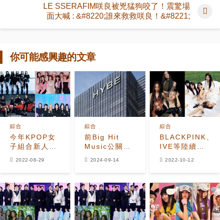
LE SSERAFIM咲良被兇猛狗咬了！震驚場
面大喊 : &#8220;誰來救救咲良！&#8221;
你可能感興趣的文章
綜合
綜合
綜合
今年KPOP女
前Big Hit
BLACKPINK、
子組合新人獎
Music公關總
IVE等陸續進
競爭激烈！各
監批評HYBE
榜！2022年9
2022-08-29
2024-09-14
2022-10-12
大公司各顯神
失去根基，忘
月Circle
通！
記了他們的謙
Chart排名發
卑起點
表