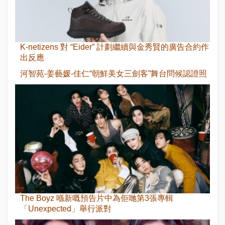
K-netizens 對 “Eider” 計劃繼續與金秀賢的廣告合約作
出反應
河智苑-姜藝媛-佳仁“朝鮮美女三劍客”舞台問候認證照
The Boyz 喺新嘅預告片中為佢哋第3張專輯
「Unexpected」舉行派對