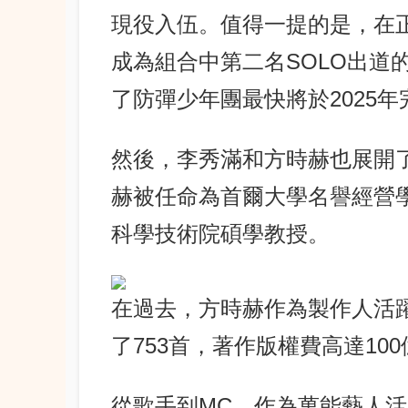
現役入伍。值得一提的是，在正
成為組合中第二名SOLO出道
了防彈少年團最快將於2025
然後，李秀滿和方時赫也展開
赫被任命為首爾大學名譽經營
科學技術院碩學教授。
在過去，方時赫作為製作人活
了753首，著作版權費高達10
從歌手到MC，作為萬能藝人