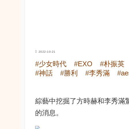
2022-10-21
#少女時代
#EXO
#朴振英
#神話
#勝利
#李秀滿
#ae
綜藝中挖掘了方時赫和李秀滿驚
的消息。