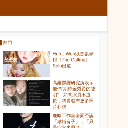
熱門
Huh JiWon以首張專
輯《The Calling》
Solo出道
高羅瑟羅研究所表示
他們“期待金秀賢的聲
明”，如果演員不道
歉，將會發布更多照
片和視...
鹿晗工作室全面否認
「結婚有子」，「只
是空穴來風？」