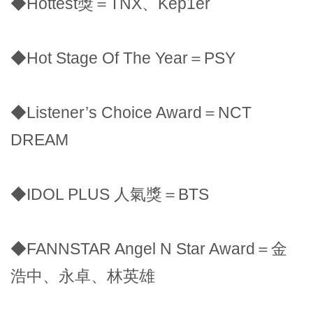
◆Hottest獎＝TNX、Kep1er
◆Hot Stage Of The Year＝PSY
◆Listener’s Choice Award＝NCT
DREAM
◆IDOL PLUS 人氣獎＝BTS
◆FANNSTAR Angel N Star Award＝金
浩中、永卓、林英雄