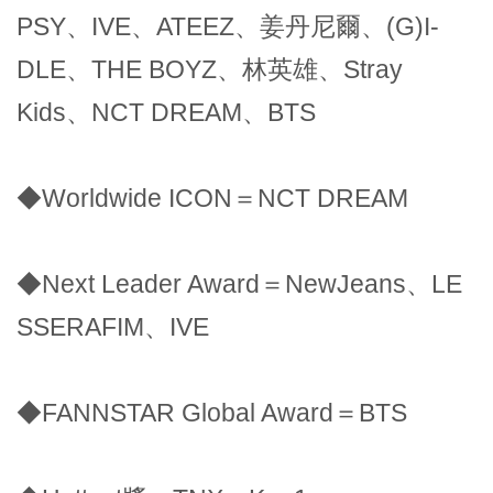
PSY、IVE、ATEEZ、姜丹尼爾、(G)I-
DLE、THE BOYZ、林英雄、Stray
Kids、NCT DREAM、BTS
◆Worldwide ICON＝NCT DREAM
◆Next Leader Award＝NewJeans、LE
SSERAFIM、IVE
◆FANNSTAR Global Award＝BTS