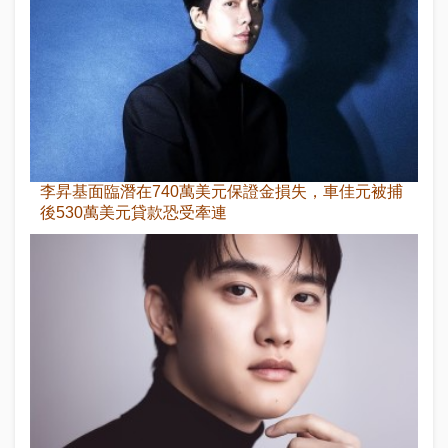
李昇基面臨潛在740萬美元保證金損失，車佳元被捕
後530萬美元貸款恐受牽連