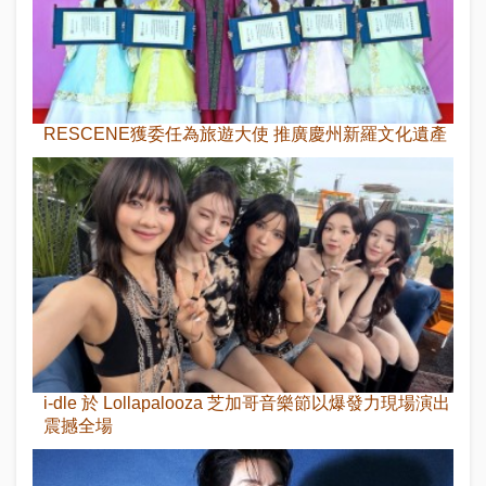
RESCENE獲委任為旅遊大使 推廣慶州新羅文化遺產
i-dle 於 Lollapalooza 芝加哥音樂節以爆發力現場演出
震撼全場