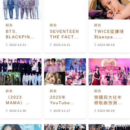
綜合
綜合
綜合
BTS、
SEVENTEEN「2023
TWICE從娜璉
BLACKPINK
THE FACT
到aespa…
今年2022年
MUSIC
2022年7月
2022-12-11
2023-10-11
2022-08-16
在Spotify播
AWARDS」獲
Circle Chart
放排名中最多
得大獎、年度
排名發表
的K-POP藝
藝大賞！BTS
人！
獲得三冠王
綜合
綜合
綜合
《2023
2025年
韓國四大社年
MAMA》
YouTube
榜歌曲預測，
HYBE 組合稱
Music美國區
SM和HYBE齊
2023-11-30
2025-11-17
2022-09-26
霸！BTS、
流量最高K-
頭並進
SEVENTEEN、
Pop男女偶像
NewJeans
Top 50榜單