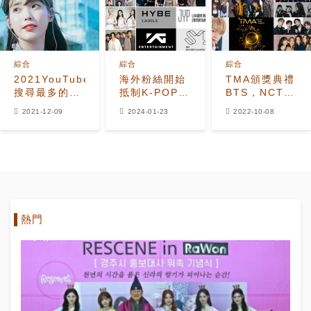
包攬大賞
綜合
綜合
綜合
2021YouTube
海外粉絲開始
TMA頒獎典禮
搜尋最多的K-
抵制K-POP四
BTS，NCT
POP藝人
大娛樂公司！
DREAM，
2021-12-09
2024-01-23
2022-10-08
TOP50：IU
(G)I-DLE，
第2、aespa
THE BOYZ將
第8
改變風格表演
熱門