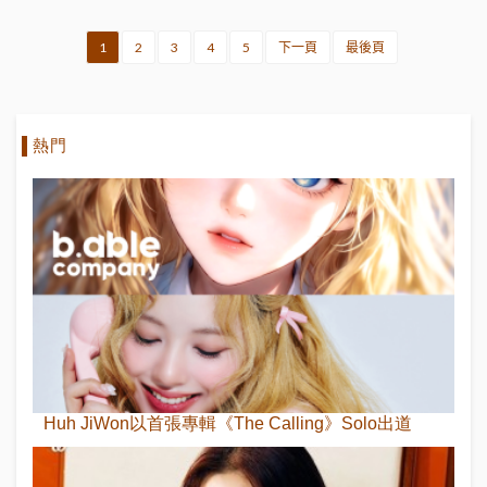
1
2
3
4
5
下一頁
最後頁
熱門
Huh JiWon以首張專輯《The Calling》Solo出道