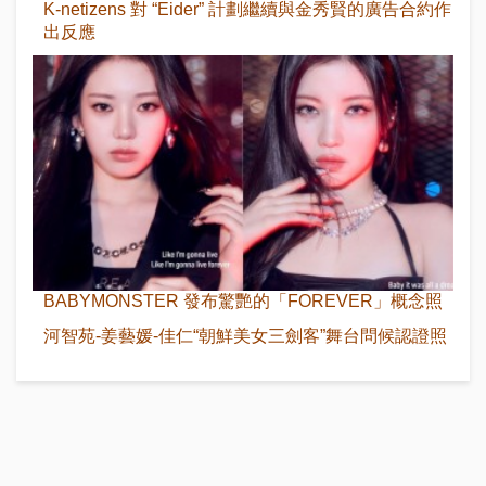
K-netizens 對 “Eider” 計劃繼續與金秀賢的廣告合約作
出反應
BABYMONSTER 發布驚艷的「FOREVER」概念照
河智苑-姜藝媛-佳仁“朝鮮美女三劍客”舞台問候認證照