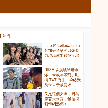
熱門
i-dle 於 Lollapalooza
芝加哥音樂節以爆發
力現場演出震撼全場
RIIZE 承漢醜聞連環
爆！未成年吸菸、吐
槽 TXT 秀彬，粉絲受
夠卡車示威要求...
又是這個女團，因為
穿著太暴露，飯拍視
頻韓網熱傳！