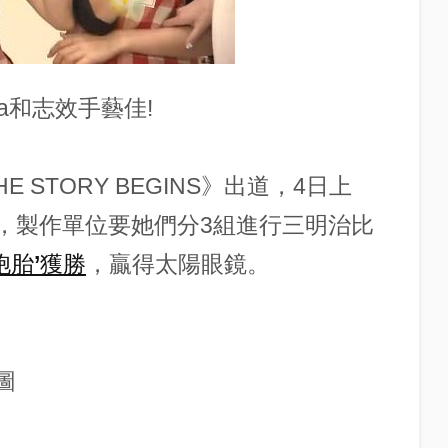
a和志效手藝佳!
 STORY BEGINS》出道，4日上
PK廚藝，製作單位要她們分3組進行三明治比
胞胎’獲勝
，贏得太陽眼鏡。
截圖