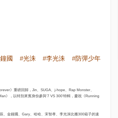
金鐘國
#光洙
#李光洙
#防彈少年
er》重磅回歸，Jin、SUGA、j-hope、Rap Monster、
 Man》，以特別來賓身份參與‘7 VS 300’特輯，慶祝《Running
錫辰、金鐘國、Gary、哈哈、宋智孝、李光洙比搬300箱子的速