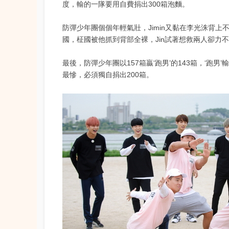
度，輸的一隊要用自費捐出300箱泡麵。
防彈少年團個個年輕氣壯，Jimin又黏在李光洙背上
國，柾國被他抓到背部全裸，Jin試著想救兩人卻力
最後，防彈少年團以157箱贏‘跑男’的143箱，‘
最慘，必須獨自捐出200箱。