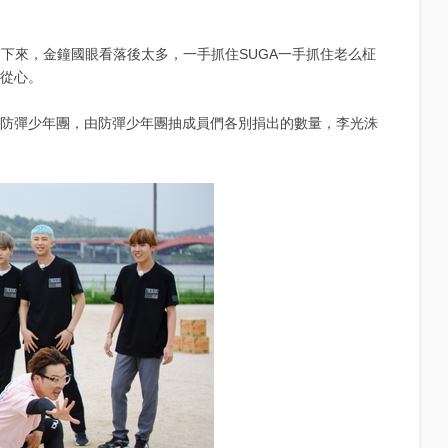
不下來，金鐘國眼看落後太多，一手抓住SUGA一手抓住老么柾
不從心。
跑男’輸防彈少年團，由防彈少年團抽成員們各別捐出的數量，李光洙