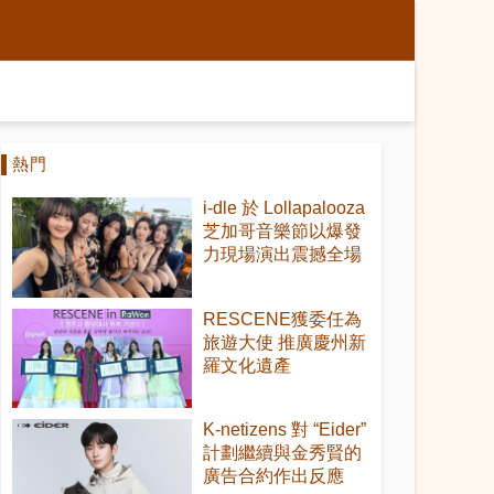
熱門
i-dle 於 Lollapalooza
芝加哥音樂節以爆發
力現場演出震撼全場
RESCENE獲委任為
旅遊大使 推廣慶州新
羅文化遺產
K-netizens 對 “Eider”
計劃繼續與金秀賢的
廣告合約作出反應