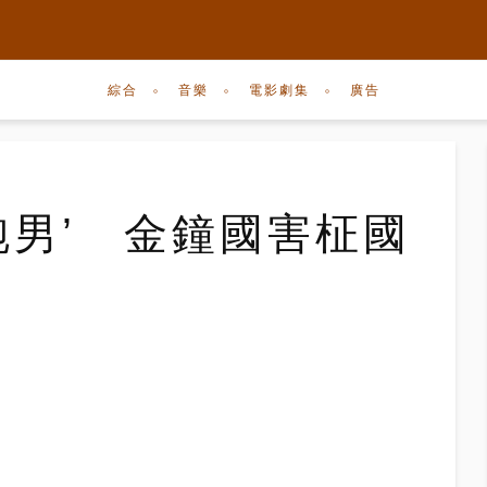
綜合
音樂
電影劇集
廣告
跑男’ 金鐘國害柾國