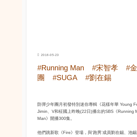
2016-05-23
#Running Man
#宋智孝
#
團
#SUGA
#劉在錫
防彈少年團月初發特別迷你專輯《花樣年華 Young Forev
Jimin、V和柾國上昨晚(22日)播出的SBS《Running
Man》開播300集。
他們跳新歌《Fire》登場，與‘跑男’成員劉在錫、池