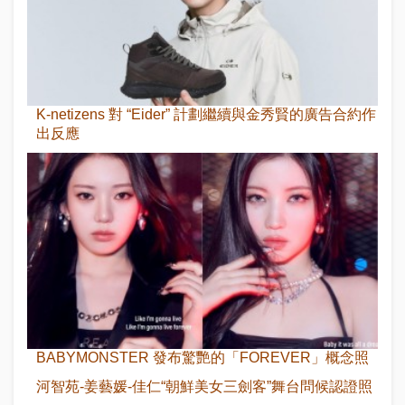
K-netizens 對 “Eider” 計劃繼續與金秀賢的廣告合約作
出反應
BABYMONSTER 發布驚艷的「FOREVER」概念照
河智苑-姜藝媛-佳仁“朝鮮美女三劍客”舞台問候認證照