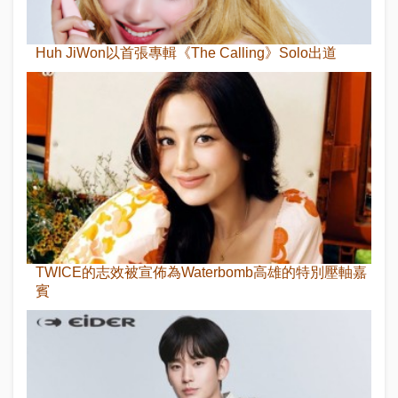
Huh JiWon以首張專輯《The Calling》Solo出道
TWICE的志效被宣佈為Waterbomb高雄的特別壓軸嘉
賓