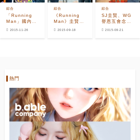
綜合
綜合
綜合
「Running
《Running
SJ圭賢、WG
Man」國內國
Man》圭賢禮
譽恩互會念
外人氣存在天
貌恭謙 因金鐘
書 考試擠進
2015-11-26
2015-09-18
2015-09-21
壤之別
國可怕？
韓名校
熱門