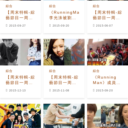
綜合
綜合
綜合
【周末特輯-綜
《RunningMan》
【周末特輯-綜
藝節目一周回
李光洙被劉在
藝節目一周回
顧】金素妍、
石選為智商最
顧】SJ圭賢深
2015-09-27
2015-09-20
2015-06-07
李寶英愛上小
低成員 委屈爆
夜接神秘電
鮮肉
發
話 朴信惠有
挑男友眼光
綜合
綜合
綜合
【周末特輯-綜
【周末特輯-綜
《Running
藝節目一周回
藝節目一周回
Man》成員IQ
顧】SJ圭賢、
顧】Super
排名公開 最無
2015-12-13
2015-11-08
2015-09-20
宋智孝約會地
Junior圭賢、
腦的是？
點曝光
f(X)Krystal
感情世界受關
注