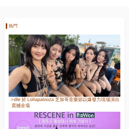
熱門
i-dle 於 Lollapalooza 芝加哥音樂節以爆發力現場演出
震撼全場