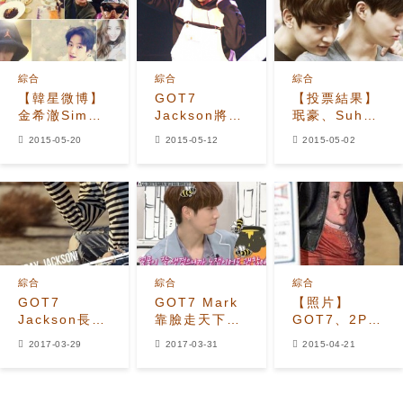
綜合
綜合
綜合
【韓星微博】
GOT7
【投票結果】
金希澈Simon
Jackson將擔
珉豪、Suho
D二人遊濟州
任人氣歌謠
CP讓粉絲顴骨
2015-05-20
2015-05-12
2015-05-02
島 李宗泫自
MC
上升
稱是忍者神龜
綜合
綜合
綜合
GOT7
GOT7 Mark
【照片】
Jackson長尾
靠臉走天下
GOT7、2PM
巴 有謙、
無趣粉絲照買
成員Jun.K和
2017-03-29
2017-03-31
2015-04-21
JYP、鳥寶寶
單
Kangnam為
送上暖心祝福
′KCON 2015
Japan′出國