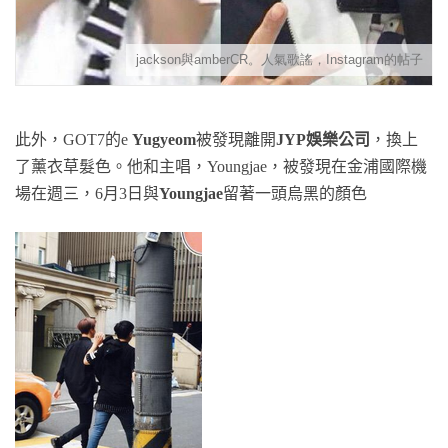
jackson與amberCR。人氣歌謠，Instagram的帖子
此外，GOT7的e
Yugyeom
被發現離開
JYP娛樂公司
，換上
了薰衣草髮色。他和主唱，Youngjae，被發現在金浦國際機
場在週三，6月3日與
Youngjae
留著一頭烏黑的顏色