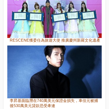
RESCENE獲委任為旅遊大使 推廣慶州新羅文化遺產
李昇基面臨潛在740萬美元保證金損失，車佳元被捕
後530萬美元貸款恐受牽連