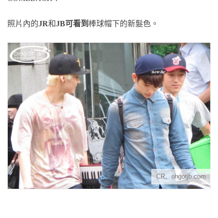
照片內的
JR
和
JB可看到
棒球帽下的新髮色。
CR。ohgotjb.com