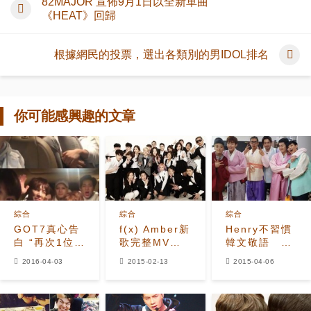
82MAJOR 宣佈9月1日以全新單曲
《HEAT》回歸
根據網民的投票，選出各類別的男IDOL排名
你可能感興趣的文章
綜合
綜合
綜合
GOT7真心告
f(x) Amber新
Henry不習慣
白 “再次1位感
歌完整MV公
韓文敬語
謝”+“我們一
開，將於《音
BamBam驚訝
2016-04-03
2015-02-13
2015-04-06
直忙著奔跑”
樂銀行》帶來
公眾浴池
初舞台