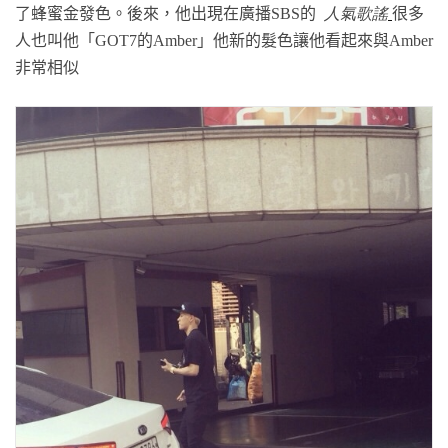
了蜂蜜金發色。後來，他出現在廣播SBS的
人氣歌謠
很多
人也叫他「GOT7的
Amber
」他新的髮色讓他看起來與
Ambe
r
非常相似