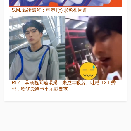
S.M. 藝術總監：重塑 f(x) 形象很困難
RIIZE 承漢醜聞連環爆！未成年吸菸、吐槽 TXT 秀
彬，粉絲受夠卡車示威要求...