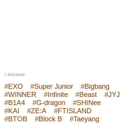
2015-06-04
#EXO
#Super Junior
#Bigbang
#WINNER
#Infinite
#Beast
#JYJ
#B1A4
#G-dragon
#SHINee
#KAI
#ZE:A
#FTISLAND
#BTOB
#Block B
#Taeyang