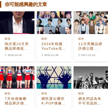
你可能感興趣的文章
綜合
綜合
綜合
韓評選10月男
2024年韓國
12月男團品牌
團品牌價值
YouTube流媒
評價公開
EXO排名第一
體播放量最高
Wanna One
2016-10-10
2024-11-28
2017-12-10
的藝人是誰？
連兩個月奪冠
綜合
綜合
綜合
7月份偶像團
網民選出哪些
網友們認為有
體品牌評價出
K-POP偶像組
不可否認的天
爐 Red
合的編舞最好
賦和才能的男