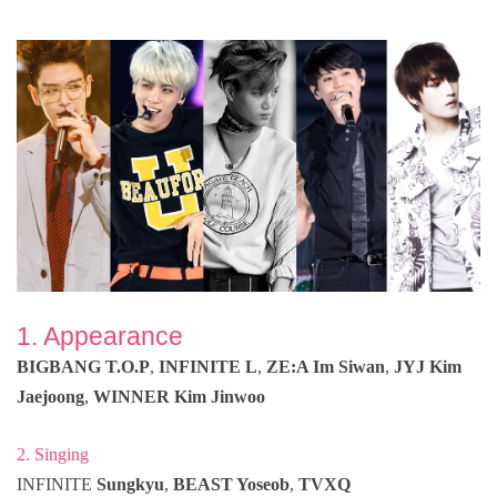
1. Appearance
BIGBANG T.O.P
,
INFINITE L
,
ZE:A Im Siwan
,
JYJ Kim
Jaejoong
,
WINNER Kim Jinwoo
2. Singing
INFINITE
Sungkyu
,
BEAST Yoseob
,
TVXQ