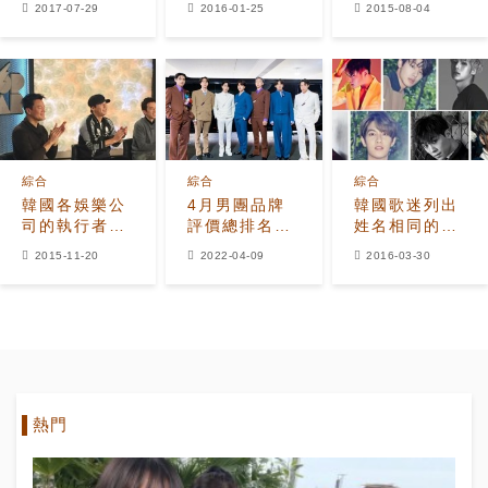
2017-07-29
2016-01-25
2015-08-04
Velvet居首
看
子組合
綜合
綜合
綜合
韓國各娛樂公
4月男團品牌
韓國歌迷列出
司的執行者介
評價總排名50
姓名相同的K-
紹
位出爐！BTS
POP IDOL名
2015-11-20
2022-04-09
2016-03-30
防彈少年團第
單
一、
BIGBANG位
居第二
熱門