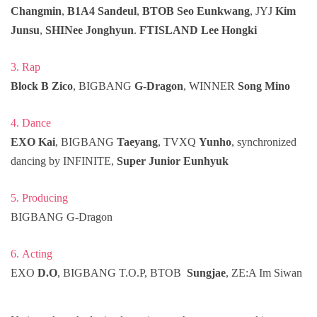
Changmin
,
B1A4 Sandeul
,
BTOB Seo Eunkwang
, JYJ
Kim
Junsu
,
SHINee Jonghyun
.
FTISLAND Lee Hongki
3. Rap
Block B Zico
, BIGBANG
G-Dragon
, WINNER
Song Mino
4. Dance
EXO Kai
, BIGBANG
Taeyang
, TVXQ
Yunho
, synchronized
dancing by INFINITE,
Super Junior Eunhyuk
5. Producing
BIGBANG G-Dragon
6. Acting
EXO
D.O
, BIGBANG T.O.P, BTOB
Sungjae
, ZE:A Im Siwan