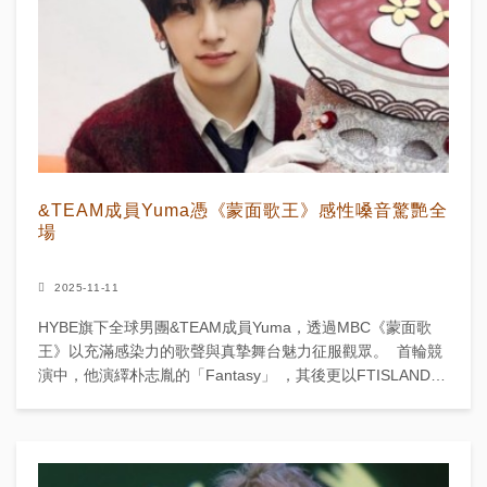
&TEAM成員Yuma憑《蒙面歌王》感性嗓音驚艷全
場
2025-11-11
HYBE旗下全球男團&TEAM成員Yuma，透過MBC《蒙面歌
王》以充滿感染力的歌聲與真摯舞台魅力征服觀眾。 首輪競
演中，他演繹朴志胤的「Fantasy」 ，其後更以FTISLAND的
「Wind...