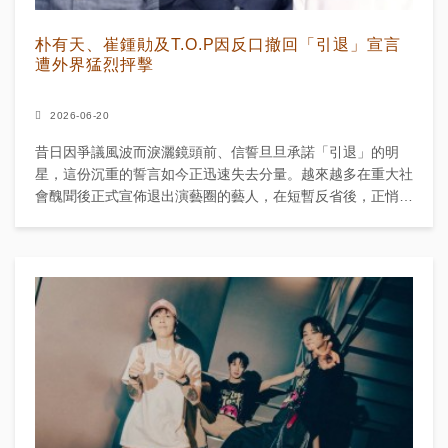
朴有天、崔鍾勛及T.O.P因反口撤回「引退」宣言
遭外界猛烈抨擊
2026-06-20
昔日因爭議風波而淚灑鏡頭前、信誓旦旦承諾「引退」的明
星，這份沉重的誓言如今正迅速失去分量。越來越多在重大社
會醜聞後正式宣佈退出演藝圈的藝人，在短暫反省後，正悄悄
為回歸鋪路。 儘管公眾對他們過去行為的嚴重性及被視為欺
騙...