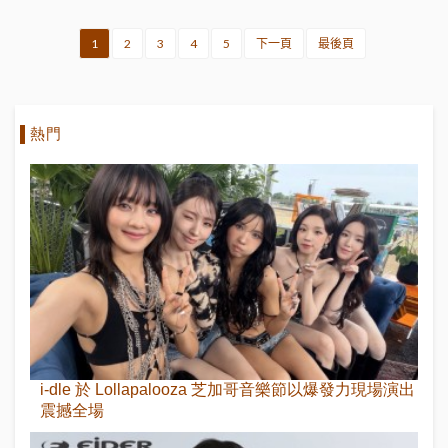
1
2
3
4
5
下一頁
最後頁
熱門
i-dle 於 Lollapalooza 芝加哥音樂節以爆發力現場演出
震撼全場