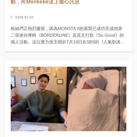
動，向Monbebe送上暖心訊息
2026-07-20
粉絲們正熱烈慶祝，因為MONSTA X的基賢已成功完成他第
二張迷你專輯《BORDERLINE》及其主打歌《So Good》的
個人活動。這位實力派主唱於7月19日在SBS的《人氣歌謠》
進行最後一次表演，為宣傳期畫上完美...