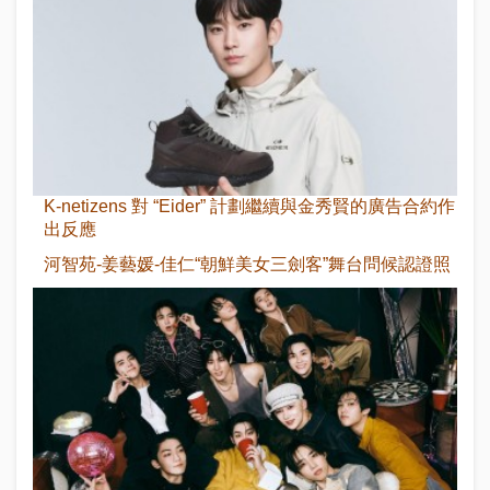
K-netizens 對 “Eider” 計劃繼續與金秀賢的廣告合約作
出反應
河智苑-姜藝媛-佳仁“朝鮮美女三劍客”舞台問候認證照