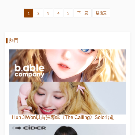
1
2
3
4
5
下一頁
最後頁
熱門
Huh JiWon以首張專輯《The Calling》Solo出道