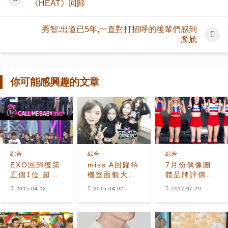
《HEAT》回歸
秀智:出道已5年,一直對打招呼的後輩們感到
尷尬
你可能感興趣的文章
綜合
綜合
綜合
EXO回歸獲第
miss A回歸待
7月份偶像團
五個1位 超高
機室面貌大公
體品牌評價出
人氣再獲認證
開 秀智為何獨
爐 Red
2015-04-12
2015-04-02
2017-07-29
自面無表情?
Velvet居首