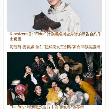
K-netizens 對 “Eider” 計劃繼續與金秀賢的廣告合約作
出反應
河智苑-姜藝媛-佳仁“朝鮮美女三劍客”舞台問候認證照
The Boyz 喺新嘅預告片中為佢哋第3張專輯