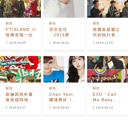
綜合
綜合
綜合
FTISLAND《PRAY》
洪宗玄任
韓國各娛樂公
收穫首個一位
「2016夢想
司的執行者介
演唱會」MC
紹
2015-04-05
2016-06-01
2015-11-20
攜利特金所炫
共同主持
綜合
綜合
綜合
銀赫因與朴書
Chan Yeol、
EXO「Call
俊搭檔特地準
娜璉將於《音
Me Baby」獲
備的東西是？
銀》合作
SBS「人氣歌
2015-03-27
2016-06-24
2015-04-13
謠」冠軍