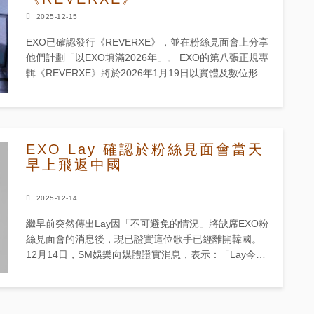
2025-12-15
EXO已確認發行《REVERXE》，並在粉絲見面會上分享
他們計劃「以EXO填滿2026年」。 EXO的第八張正規專
輯《REVERXE》將於2026年1月19日以實體及數位形式
發行。專輯共收錄九首歌曲。15日凌晨，EXO官...
EXO Lay 確認於粉絲見面會當天
早上飛返中國
2025-12-14
繼早前突然傳出Lay因「不可避免的情況」將缺席EXO粉
絲見面會的消息後，現已證實這位歌手已經離開韓國。
12月14日，SM娛樂向媒體證實消息，表示：「Lay今天
確實已出發前往中國。」然而，公司對其突然離開的具
體原因仍...