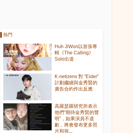
熱門
Huh JiWon以首張專
輯《The Calling》
Solo出道
K-netizens 對 “Eider”
計劃繼續與金秀賢的
廣告合約作出反應
高羅瑟羅研究所表示
他們“期待金秀賢的聲
明”，如果演員不道
歉，將會發布更多照
片和視...