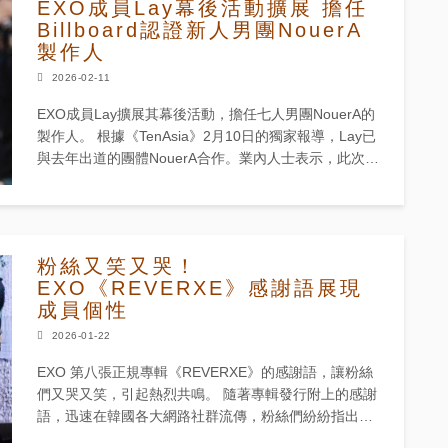
EXO成員Lay幕後活動擴展 擔任
Billboard認證新人男團NouerA
製作人
2026-02-11
EXO成員Lay擴展其幕後活動，擔任七人男團NouerA的
製作人。 根據《TenAsia》2月10日的獨家報導，Lay已
與去年出道的團體NouerA合作。業內人士表示，此次合
作是旨在進一步加強NouerA全球影響力的...
粉絲又笑又哭！
EXO《REVERXE》感謝語展現
成員個性
2026-01-22
EXO 第八張正規專輯《REVERXE》的感謝語，讓粉絲
們又哭又笑，引起熱烈共鳴。 隨著專輯發行附上的感謝
語，迅速在韓國各大網路社群流傳，粉絲們紛紛指出，
每段文字都鮮明地展現了成員各自的個性。 成員Su...