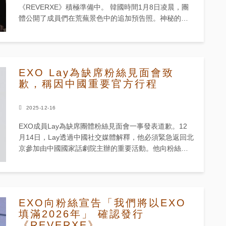
《REVERXE》積極準備中。 韓國時間1月8日凌晨，團
體公開了成員們在荒蕪景色中的追加預告照。神秘的背
景增添了電影感，讓粉絲們得以先睹為快即將到來的概
念。最新的...
EXO Lay為缺席粉絲見面會致
歉，稱因中國重要官方行程
2025-12-16
EXO成員Lay為缺席團體粉絲見面會一事發表道歉。12
月14日，Lay透過中國社交媒體解釋，他必須緊急返回北
京參加由中國國家話劇院主辦的重要活動。他向粉絲及
成員們表達歉意，表示：「對於因我的缺席而可能感到
不便的各位，我...
EXO向粉絲宣告「我們將以EXO
填滿2026年」 確認發行
《REVERXE》