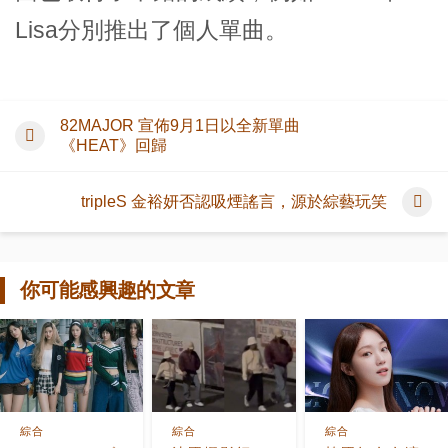
Lisa分別推出了個人單曲。
82MAJOR 宣佈9月1日以全新單曲
《HEAT》回歸
tripleS 金裕妍否認吸煙謠言，源於綜藝玩笑
你可能感興趣的文章
綜合
綜合
綜合