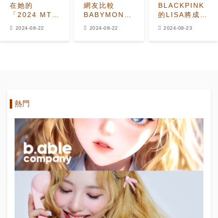
在她的
網友比較
BLACKPINK
「2024 MTV
BABYMONSTER
的LISA將成為
VMAs」獨唱
和MEOVV與
首位在VMA上
2024-08-22
2024-08-22
2024-08-23
首秀之前，
The Black
表演的K-pop
Lisa與
Label女子團
獨唱藝人
Rosalía分享
體的即將出道
了可愛的
#NewWomanChallenge
TikToks
熱門