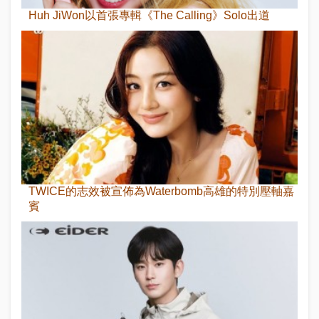
Huh JiWon以首張專輯《The Calling》Solo出道
TWICE的志效被宣佈為Waterbomb高雄的特別壓軸嘉
賓