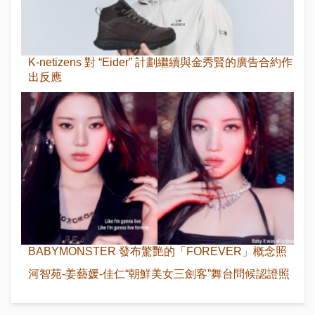
K-netizens 對 “Eider” 計劃繼續與金秀賢的廣告合約作
出反應
BABYMONSTER 發布驚艷的「FOREVER」概念照
河智苑-姜藝媛-佳仁“朝鮮美女三劍客”舞台問候認證照