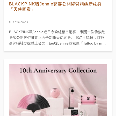
BLACKPINK嘅Jennie驚喜公開腳背精緻新紋身
「天使圖案」
2026-08-01
BLACKPINK嘅Jennie近日令粉絲相當驚喜，事關一位倫敦紋
身師公開咗佢腳背上面全新嘅天使紋身。 喺7月31日，該紋
身師喺社交媒體上發文，tag咗Jennie並寫住「Tattoo by me
on」，...