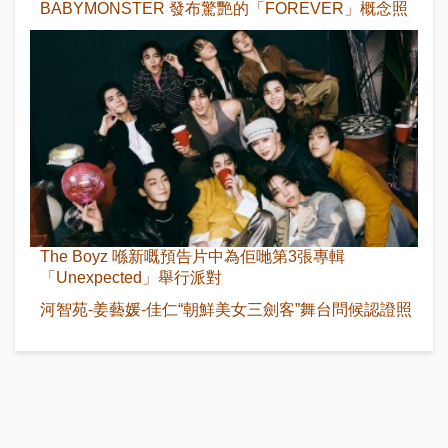
BABYMONSTER 發布驚艷的「FOREVER」概念照
The Boyz 喺新嘅預告片中為佢哋第3張專輯
「Unexpected」舉行派對
河智苑-姜藝媛-佳仁“朝鮮美女三劍客”舞台問候認證照