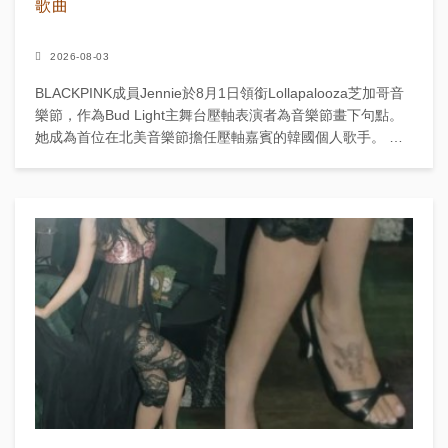
歌曲
2026-08-03
BLACKPINK成員Jennie於8月1日領銜Lollapalooza芝加哥音
樂節，作為Bud Light主舞台壓軸表演者為音樂節畫下句點。
她成為首位在北美音樂節擔任壓軸嘉賓的韓國個人歌手。 她
的表演長約一小時，...