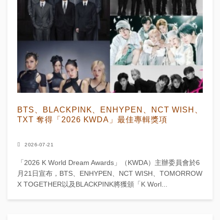
BTS、BLACKPINK、ENHYPEN、NCT WISH、
TXT 奪得「2026 KWDA」最佳專輯獎項
2026-07-21
「2026 K World Dream Awards」（KWDA）主辦委員會於6
月21日宣布，BTS、ENHYPEN、NCT WISH、TOMORROW
X TOGETHER以及BLACKPINK將獲頒「K Worl...