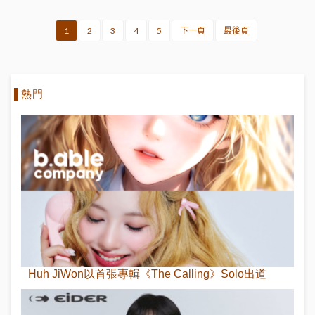
1
2
3
4
5
下一頁
最後頁
熱門
Huh JiWon以首張專輯《The Calling》Solo出道