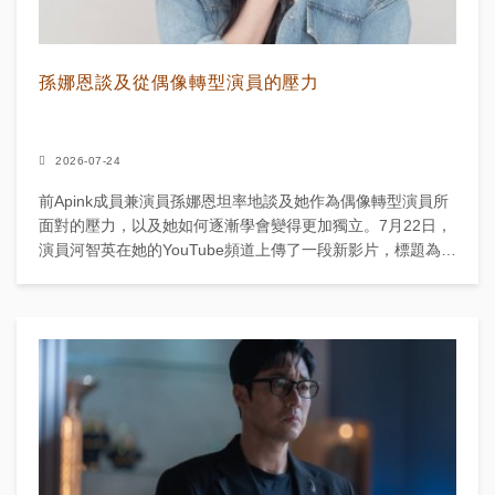
孫娜恩談及從偶像轉型演員的壓力
2026-07-24
前Apink成員兼演員孫娜恩坦率地談及她作為偶像轉型演員所
面對的壓力，以及她如何逐漸學會變得更加獨立。7月22日，
演員河智英在她的YouTube頻道上傳了一段新影片，標題為
「孫娜恩談首次與蘇志燮見面、在海外被搭訕、『重...