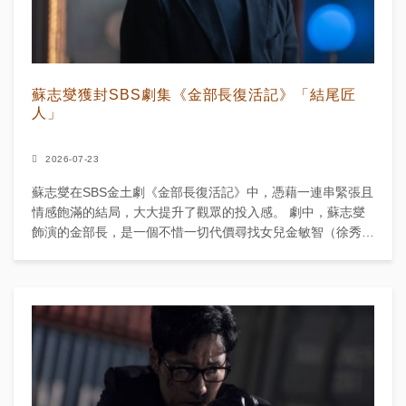
蘇志燮獲封SBS劇集《金部長復活記》「結尾匠
人」
2026-07-23
蘇志燮在SBS金土劇《金部長復活記》中，憑藉一連串緊張且
情感飽滿的結局，大大提升了觀眾的投入感。 劇中，蘇志燮
飾演的金部長，是一個不惜一切代價尋找女兒金敏智（徐秀敏
飾）的男人。這個角色在凌厲的動作戲與父親的絕望之愛之...