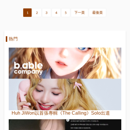
1
2
3
4
5
下一頁
最後頁
熱門
Huh JiWon以首張專輯《The Calling》Solo出道