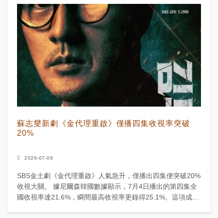
蘇志燮新劇《金代理重啟》僅播四集收視率突破
20%
2026-07-06
SBS金土劇《金代理重啟》人氣急升，僅播出四集便突破20%
收視大關。 據尼爾森韓國數據顯示，7月4日播出的第四集全
國收視率達21.6%，瞬間最高收視率更錄得25.1%。這項成績
刷新了該劇自身最佳紀錄，亦奠定其熱門劇...