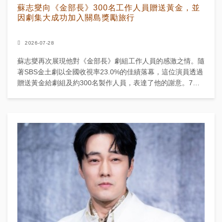
蘇志燮向《金部長》300名工作人員贈送黃金，並
因劇集大成功加入關島獎勵旅行
2026-07-28
蘇志燮再次展現他對《金部長》劇組工作人員的感激之情。隨
著SBS金土劇以全國收視率23.0%的佳績落幕，這位演員透過
贈送黃金給劇組及約300名製作人員，表達了他的謝意。7月
26日，社交媒體上流傳的貼文顯示，蘇志燮親自將裝...