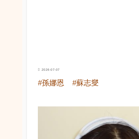
2026-07-07
#孫娜恩
#蘇志燮