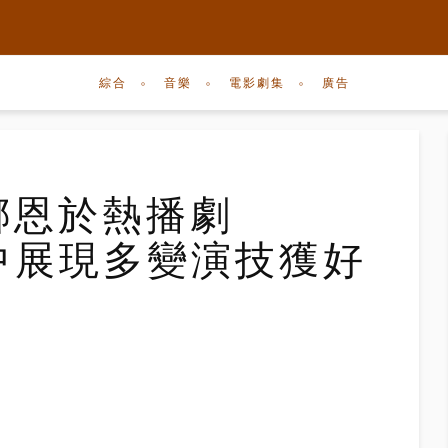
綜合
音樂
電影劇集
廣告
孫娜恩於熱播劇
m》中展現多變演技獲好