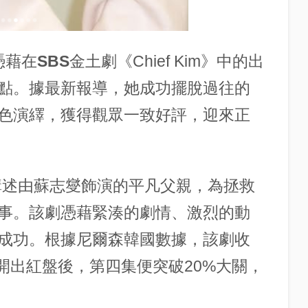
憑藉在
SBS
金土劇《Chief Kim》中的出
點。據最新報導，她成功擺脫過往的
色演繹，獲得觀眾一致好評，迎來正
講述由
蘇志燮
飾演的平凡父親，為拯救
事。該劇憑藉緊湊的劇情、激烈的動
成功。根據
尼爾森韓國
數據，該劇收
%開出紅盤後，第四集便突破20%大關，