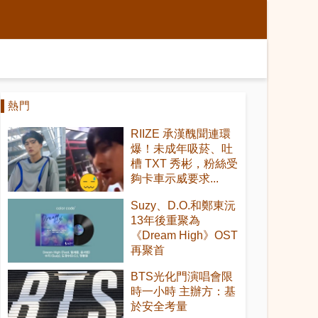
熱門
RIIZE 承漢醜聞連環
爆！未成年吸菸、吐
槽 TXT 秀彬，粉絲受
夠卡車示威要求...
Suzy、D.O.和鄭東沅
13年後重聚為
《Dream High》OST
再聚首
BTS光化門演唱會限
時一小時 主辦方：基
於安全考量