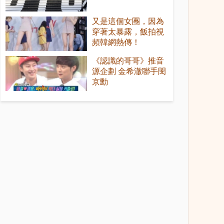
又是這個女團，因為
穿著太暴露，飯拍視
頻韓網熱傳！
《認識的哥哥》推音
源企劃 金希澈聯手閔
京勳