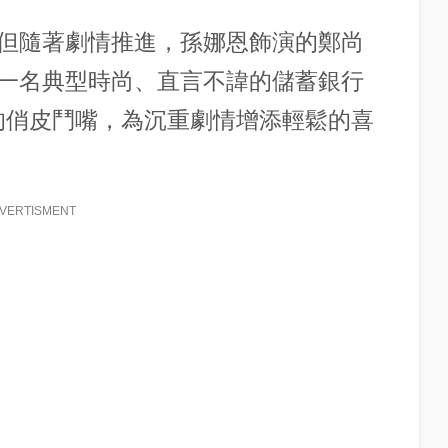
但隨著劇情推進，
孫娜恩
飾演的
鄭尚
一名典型時尚、直言不諱的儲蓄銀行
的俏皮鬥嘴，為沉重劇情增添輕鬆的喜
VERTISMENT