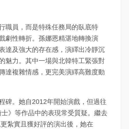
行職員，而是
特殊任務局
的臥底特
戲劇性轉折。
孫娜恩
精湛地轉換演
表達及強大的存在感，演繹出冷靜沉
的魅力。其中一場與北韓特工緊張對
傳達複雜情感，更完美演繹高難度動
程碑。她自2012年開始演戲，但過往
四騎士》等作品中的表現常受質疑。繼去
》中展現更紮實且獲好評的演出後，她在