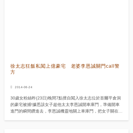
徐太志狂飯私闖上億豪宅 老婆李恩誠關門call警
方
2014-06-24
30歲女粉絲昨(23日)晚間7點擅自闖入徐太志位於首爾平倉洞
的豪宅被捕!據悉該女子趁他太太李恩誠開車庫門，準備開車
進門的瞬間鑽進去，李恩誠機靈地關上車庫門，把女子關在裡
面，並立即向鍾路警察局報警。警方抵達時，該女子坐在徐...