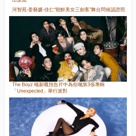
河智苑-姜藝媛-佳仁“朝鮮美女三劍客”舞台問候認證照
The Boyz 喺新嘅預告片中為佢哋第3張專輯
「Unexpected」舉行派對