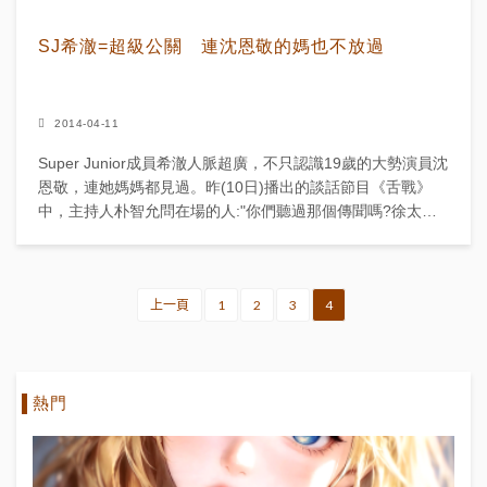
SJ希澈=超級公關 連沈恩敬的媽也不放過
2014-04-11
Super Junior成員希澈人脈超廣，不只認識19歲的大勢演員沈
恩敬，連她媽媽都見過。昨(10日)播出的談話節目《舌戰》
中，主持人朴智允問在場的人:"你們聽過那個傳聞嗎?徐太志
和李智雅離婚消息傳開後，有人說沈恩敬是徐...
上一頁
1
2
3
4
熱門