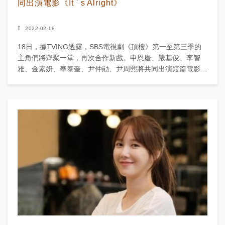
同出演電影《It ' s Alright》
2022-02-18
18日，據TVING透露，SBS電視劇《頂樓》第一至第三季的
主角們將齊聚一堂，再次合作新戲。申恩慶、嚴基俊、李智
雅、金素妍、奉泰奎、尹仲勛、尹周熙將共同出演短篇電影
《It ‘ s Alright》，預計4月公...