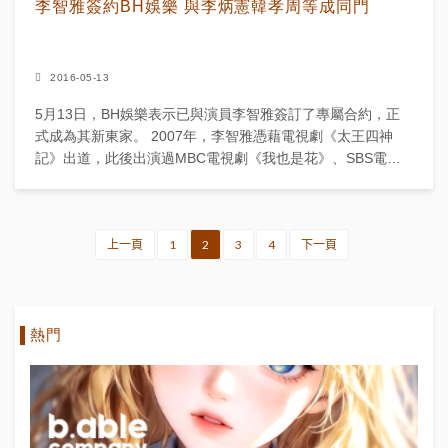
李智雅簽約BH娛樂 與李炳憲韓孝周等成同門
2016-05-13
5月13日，BH娛樂表示已與演員李智雅簽訂了專屬合約，正
式成為其新東家。 2007年，李智雅憑藉電視劇《太王四神
記》出道，此後出演過MBC電視劇《我也是花》、SBS電視
劇《結婚三次的女人》、電影《舞水端》等多...
上一頁
1
2
3
4
下一頁
熱門