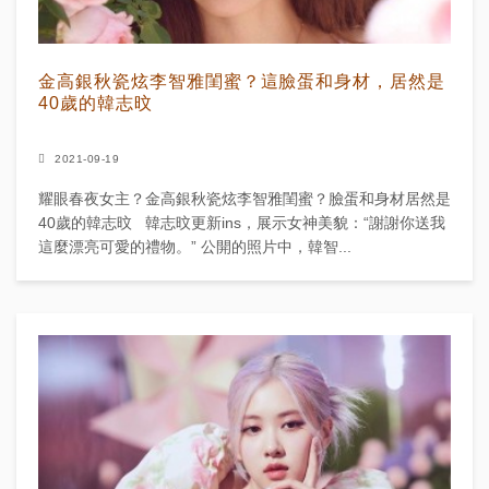
金高銀秋瓷炫李智雅閨蜜？這臉蛋和身材，居然是
40歲的韓志旼
2021-09-19
耀眼春夜女主？金高銀秋瓷炫李智雅閨蜜？臉蛋和身材居然是
40歲的韓志旼 韓志旼更新ins，展示女神美貌：“謝謝你送我
這麼漂亮可愛的禮物。” 公開的照片中，韓智...