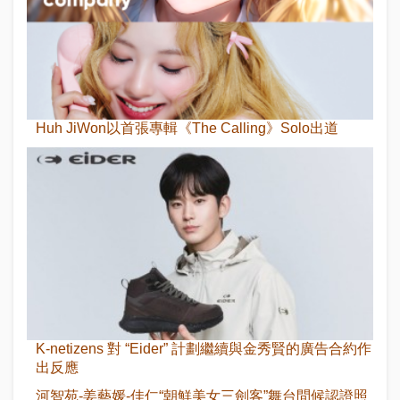
Huh JiWon以首張專輯《The Calling》Solo出道
K-netizens 對 “Eider” 計劃繼續與金秀賢的廣告合約作
出反應
河智苑-姜藝媛-佳仁“朝鮮美女三劍客”舞台問候認證照