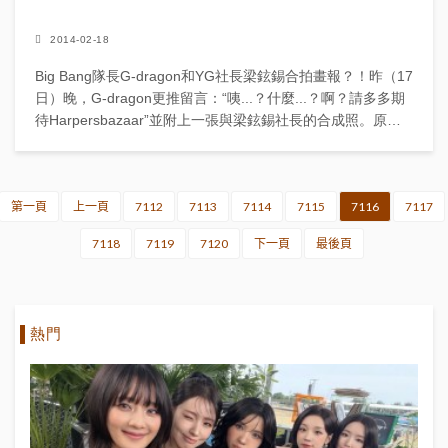
2014-02-18
Big Bang隊長G-dragon和YG社長梁鉉錫合拍畫報？！昨（17
日）晚，G-dragon更推留言：“咦...？什麼...？啊？請多多期
待Harpersbazaar”並附上一張與梁鉉錫社長的合成照。原版
照片是太陽和...
第一頁
上一頁
7112
7113
7114
7115
7116
7117
7118
7119
7120
下一頁
最後頁
熱門