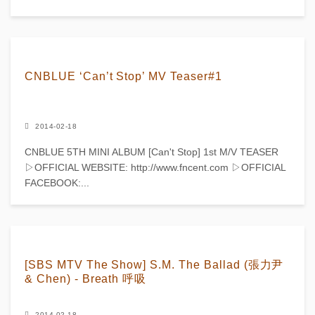
CNBLUE ‘Can’t Stop’ MV Teaser#1
2014-02-18
CNBLUE 5TH MINI ALBUM [Can't Stop] 1st M/V TEASER
▷OFFICIAL WEBSITE: http://www.fncent.com ▷OFFICIAL
FACEBOOK:...
[SBS MTV The Show] S.M. The Ballad (張力尹
& Chen) - Breath 呼吸
2014-02-18