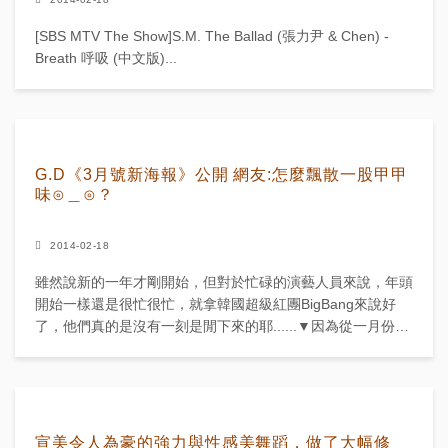
[SBS MTV The Show]S.M. The Ballad (張力尹 & Chen) -
Breath 呼吸 (中文版)...
G.D《3月號新海報》公開 網友:怎麼飄散一股甲甲
味⊙＿⊙？
2014-02-18
雖然說新的一年才剛開始，但對於忙碌的演藝人員來說，年頭
開始一樣還是很忙很忙，就拿韓國超級紅團BigBang來說好
了，他們真的是沒有一刻是閒下來的耶......▼因為從一月份開
始，他們就到飛到巴黎參加時裝周.....圖片來...
宣美令人為豪的強力與性感美舞蹈，做了大幅修