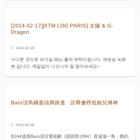
[2014-02-17][XTM LOG PARIS] 太陽 & G-
Dragon
2014-02-18
※다른 곳으로 퍼가실 때는 출처 부탁드립니다. 재방송 녹화
본 입니다. 깨알같이 나오니까 잘 찾아보세요~
Baro頂馬桶蓋頭蹲路邊 詮釋傻楞低能兒傳神
2014-02-18
B1A4成員Baro演活電視劇《請回答1994》喜滋滋一角，戲約