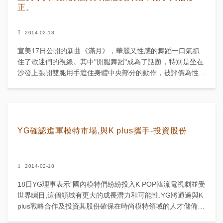
正。
2014-02-18
宣美17日公開的新曲《滿月》，華麗又性感的舞蹈一口氣抓
住了歌迷們的視線。其中"開腿舞蹈"成為了話題，特別是坐在
沙發上張開雙腿用手遮住身體中央部分的動作，被評價為性感
舞蹈的絕頂。一位放送相關人士表示："從20日初放送開
始，...
YG確認進軍模特市場,與K plus攜手-投資股份
2014-02-18
18日YG理事表示"國內模特們紛紛投入K POP韓流電視劇並受
世界矚目,這個領域有更大的成長潛力和可能性.YG將通過與K
plus戰略合作及投資其股份確保在時尚模特領域的人才儲備,
實現事業多邊化,推進雙方互動,以達到雙贏...