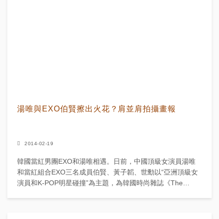
湯唯與EXO伯賢擦出火花？肩並肩拍攝畫報
2014-02-19
韓國當紅男團EXO和湯唯相遇。日前，中國頂級女演員湯唯
和當紅組合EXO三名成員伯賢、黃子韜、世勳以“亞洲頂級女
演員和K-POP明星碰撞”為主題，為韓國時尚雜誌《The
Celebrity》三月刊拍攝封面畫報。在與著名攝影...