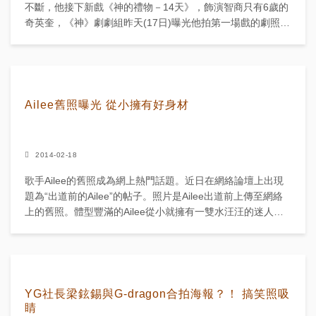
不斷，他接下新戲《神的禮物－14天》，飾演智商只有6歲的
奇英奎，《神》劇劇組昨天(17日)曝光他拍第一場戲的劇照。
照片中，剪馬桶蓋頭的他穿螢黃色的運動外套和...
Ailee舊照曝光 從小擁有好身材
2014-02-18
歌手Ailee的舊照成為網上熱門話題。近日在網絡論壇上出現
題為“出道前的Ailee”的帖子。照片是Ailee出道前上傳至網絡
上的舊照。體型豐滿的Ailee從小就擁有一雙水汪汪的迷人大
眼睛，引發網友們的贊嘆。另外，Aile...
YG社長梁鉉錫與G-dragon合拍海報？！ 搞笑照吸
睛