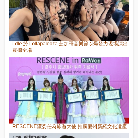
i-dle 於 Lollapalooza 芝加哥音樂節以爆發力現場演出
震撼全場
RESCENE獲委任為旅遊大使 推廣慶州新羅文化遺產