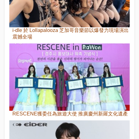
i-dle 於 Lollapalooza 芝加哥音樂節以爆發力現場演出
震撼全場
RESCENE獲委任為旅遊大使 推廣慶州新羅文化遺產