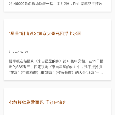
將同9000餘名粉絲歡聚一堂。本月2日，Rain憑藉雙主打歌
《30Sexy》和...
“星星”劇情跌宕輝京大哥死因浮出水面
2014-02-20
延宇振在熱播劇《來自星星的你》第18集中亮相。在19日播
出的SBS週三、四電視劇《來自星星的你》中，延宇振扮演
“在京”（申成祿飾）和“輝京”（樸海鎮飾）的大哥“漢京”一
角。當天，“輝京”從“二嫂”（二哥“在京”的前妻）那...
都教授欲為愛而死 千頌伊淚奔