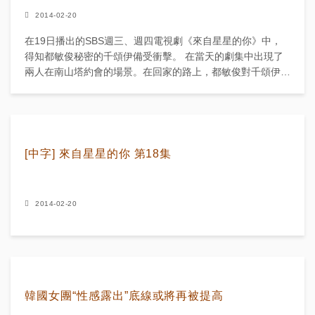
2014-02-20
在19日播出的SBS週三、週四電視劇《來自星星的你》中，
得知都敏俊秘密的千頌伊備受衝擊。 在當天的劇集中出現了
兩人在南山塔約會的場景。在回家的路上，都敏俊對千頌伊說
有事要辦讓千頌伊在他家等他，於是千頌伊就在都敏...
[中字] 來自星星的你 第18集
2014-02-20
韓國女團“性感露出”底線或將再被提高