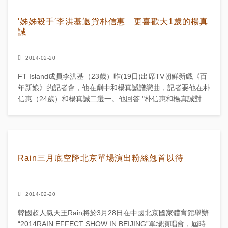
′姊姊殺手′李洪基退貨朴信惠 更喜歡大1歲的楊真
誠
2014-02-20
FT Island成員李洪基（23歲）昨(19日)出席TV朝鮮新戲《百
年新娘》的記者會，他在劇中和楊真誠譜戀曲，記者要他在朴
信惠（24歲）和楊真誠二選一。他回答:"朴信惠和楊真誠對我
來說都是可以很輕鬆相處的人，我喜歡跟年...
Rain三月底空降北京單場演出粉絲翹首以待
2014-02-20
韓國超人氣天王Rain將於3月28日在中國北京國家體育館舉辦
“2014RAIN EFFECT SHOW IN BEIJING”單場演唱會，屆時