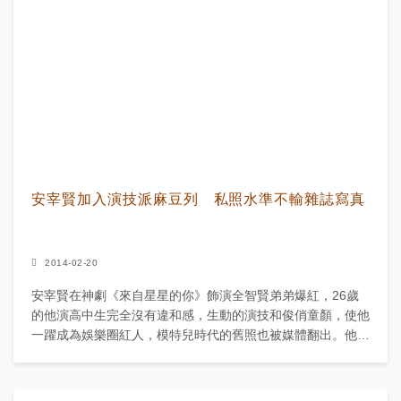
安宰賢加入演技派麻豆列 私照水準不輸雜誌寫真
2014-02-20
安宰賢在神劇《來自星星的你》飾演全智賢弟弟爆紅，26歲
的他演高中生完全沒有違和感，生動的演技和俊俏童顏，使他
一躍成為娛樂圈紅人，模特兒時代的舊照也被媒體翻出。他出
道當演員前，本業是模特兒，曾獲頒亞洲模特大獎頒獎禮的新
人模...