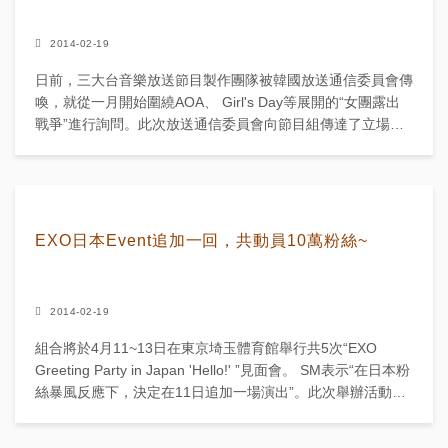
2014-02-19
日前，三大台音樂放送節目製作團隊被韓國放送通信委員會傳
喚，就從一月開始圍繞AOA、 Girl's Day等展開的“女團露出
戰爭”進行詢問。此次放送通信委員會向節目組傳達了立場，
雙方目前正在商議新的“露出程度”。...
EXO日本Event追加一回，共動員10萬粉絲~
2014-02-19
組合將於4月11~13日在東京埼玉體育館舉行共5次“EXO
Greeting Party in Japan 'Hello!' ”見面會。 SM表示“在日本粉
絲暴風反應下，決定在11日追加一場演出”。此次舉辦活動也
吸引了日...