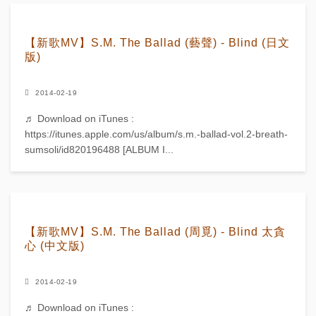
【新歌MV】S.M. The Ballad (藝聲) - Blind (日文
版)
2014-02-19
♬ Download on iTunes :
https://itunes.apple.com/us/album/s.m.-ballad-vol.2-breath-
sumsoli/id820196488 [ALBUM I...
【新歌MV】S.M. The Ballad (周覓) - Blind 太貪
心 (中文版)
2014-02-19
♬ Download on iTunes :