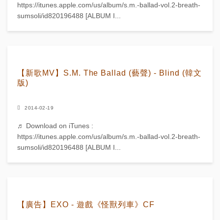
https://itunes.apple.com/us/album/s.m.-ballad-vol.2-breath-
sumsoli/id820196488 [ALBUM I...
【新歌MV】S.M. The Ballad (藝聲) - Blind (韓文
版)
2014-02-19
♬ Download on iTunes :
https://itunes.apple.com/us/album/s.m.-ballad-vol.2-breath-
sumsoli/id820196488 [ALBUM I...
【廣告】EXO - 遊戲《怪獸列車》CF