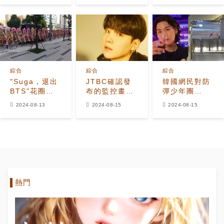
能成為劉在錫
二、
newjeans第
三
綜合
綜合
綜合
"Suga，退出
JTBC確認發
韓國網民對防
BTS"花圈抗
布的監控畫面
彈少年團
議被送到
並非BTS
SUGA騎腳踏
2024-08-13
2024-08-15
2024-08-15
HYBE總部門
SUGA的酒駕
車摔倒在警察
前
事件
面前的新監控
視頻反應
熱門