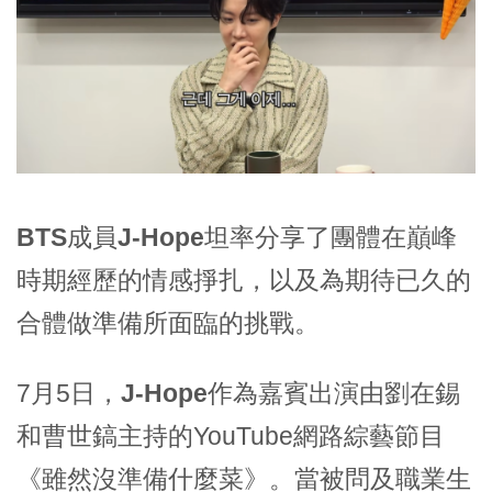
BTS
成員
J-Hope
坦率分享了團體在巔峰
時期經歷的情感掙扎，以及為期待已久的
合體做準備所面臨的挑戰。
7月5日，
J-Hope
作為嘉賓出演由
劉在錫
和
曹世鎬
主持的YouTube網路綜藝節目
《
雖然沒準備什麼菜
》。當被問及職業生