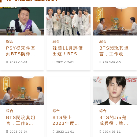
綜合
綜合
綜合
PSY從宋仲基
韓國11月評價
BTS閔玧其坦
到BTS防彈少
出爐！BTS、
言，工作收6
年團SUGA！
BLACKPINK
年入是負數，
2022-05-01
2021-12-01
2023-07-05
P NATION介
第二第三，IU
不是每個人都
紹與巨星合作
宋慧喬劉在錫
能成為劉在錫
的祕訣
是後幾名
綜合
綜合
綜合
BTS閔玧其坦
BTS登上
BTS的Jin完
言，工作6年
2023年度娛
成兵役，準備
收入是負數，
樂權勢人物1
重新加入團體
2023-07-04
2023-11-01
2024-06-11
不是每個人都
位！林英雄第
活動