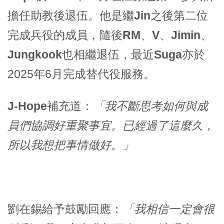
擔任助教後退伍。他是繼
Jin
之後第二位
完成兵役的成員，隨後
RM
、
V
、
Jimin
、
Jungkook
也相繼退伍，最近
Suga
亦於
2025年6月完成替代役服務。
J-Hope
補充道：
「我不斷思考如何與成
員們協調好重聚事宜。已經過了這麼久，
所以我想把事情做好。」
劉在錫
給予鼓勵回應：
「我相信一定會很