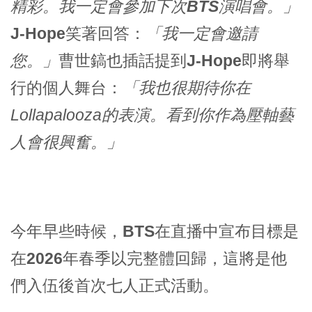
精彩。我一定會參加下次
BTS
演唱會。」
J-Hope
笑著回答：
「我一定會邀請
您。」
曹世鎬
也插話提到
J-Hope
即將舉
行的個人舞台：
「我也很期待你在
Lollapalooza的表演。看到你作為壓軸藝
人會很興奮。」
今年早些時候，
BTS
在直播中宣布目標是
在
2026年春季以完整體回歸
，這將是他
們入伍後首次七人正式活動。