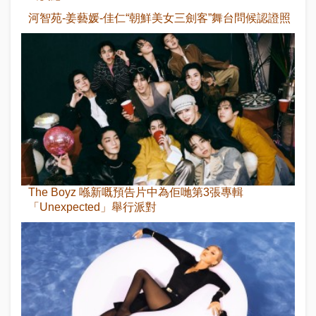
河智苑-姜藝媛-佳仁“朝鮮美女三劍客”舞台問候認證照
The Boyz 喺新嘅預告片中為佢哋第3張專輯
「Unexpected」舉行派對