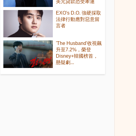
美元貸款恐受牽連
EXO's D.O. 強硬採取
法律行動應對惡意留
言者
'The Husband'收視飆
升至7.2%，榮登
Disney+韓國榜首，
懸疑劇...