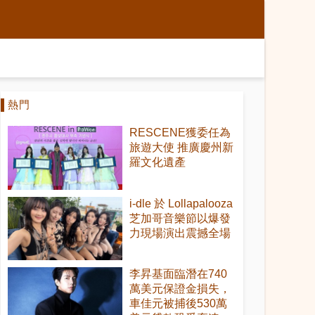
熱門
RESCENE獲委任為
旅遊大使 推廣慶州新
羅文化遺產
i-dle 於 Lollapalooza
芝加哥音樂節以爆發
力現場演出震撼全場
李昇基面臨潛在740
萬美元保證金損失，
車佳元被捕後530萬