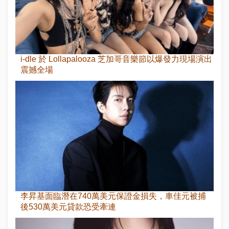
i-dle 於 Lollapalooza 芝加哥音樂節以爆發力現場演出
震撼全場
李昇基面臨潛在740萬美元保證金損失，車佳元被捕
後530萬美元貸款恐受牽連