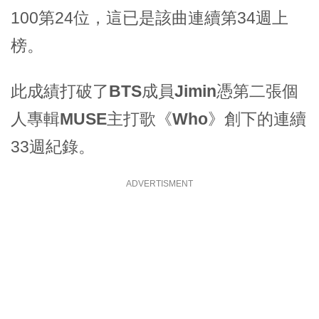
100第24位，這已是該曲連續第34週上
榜。
此成績打破了
BTS
成員
Jimin
憑第二張個
人專輯
MUSE
主打歌《
Who
》創下的連續
33週紀錄。
ADVERTISMENT