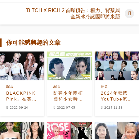
'BITCH X RICH 2'首曝預告：權力、背叛與
全新冰冷謎團即將來襲
你可能感興趣的文章
綜合
綜合
綜合
BLACKPINK「Born
防彈少年團柾
2024年韓國
Pink」在英國
國和少女時代
YouTube流媒
排行榜一位！
太妍獲選
體播放量最高
2022-09-24
2022-07-05
2024-11-28
K-POP女子組
“2022上半年
的藝人是誰？
合歷史上首次
最佳視覺”