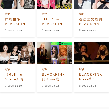
綜合
綜合
綜合
韓媒報導
"APT" by
在法國火爆的
BLACKPINK
BLACKPINK's
BLACKPINK，
Jennie和
Rosé just
Jennie金泰亨
2023-09-25
2025-03-19
2023-05-19
Jisoo設立
tied PSY's
巴黎約會，
「個人公
"Gangnam
Rosé戛納走
司」！YG回
Style" as
紅毯
應了
the
Longest-
Running Top
10 K-pop
Soloist Hit
綜合
綜合
綜合
on
《Rolling
BLACKPINK
BLACKPINK
'Billboard
Stone》修改
的Rosé成為
Rosé和”
Hot 100'
BLACKPINK
繼Olivia
Spotify幹部”
History
2025-11-19
2025-03-22
2022-12-06
描述詞引發
Rodrigo和
戀愛傳聞？進
BTS粉絲反彈
Billie Eilish
飯店影片成為
之後，唯一一
話題
位出道專輯在
100天內達到