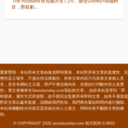
'The Husband'收視飆升至7.2%，榮登Disney+韓國榜
首，懸疑劇...
重要聲明：本站所有文章由會員即時發表，本站對所有文章的真實性、完
整性及立場等，不負任何法律責任。所有文章內容只代表發文者個人意
見，並非本網站之立場，用戶不應信賴內容，並應自行判斷內容之真實
性。發文者擁有在Seoulsunday.com張貼的文章。 由於本站是受到「即
時發表」運作方式所規限，故不能完全監察所有即時文章，如有不適當或
對於文章出處有疑慮，請聯絡我們告知，我們將在最短時間內進行撤除。
本站有權刪除任何留言及拒絕任何人士發文，同時亦有不刪除文章的權
利。
© COPYRIGHT 2025 seoulsunday.com 程式耗時:0.0832