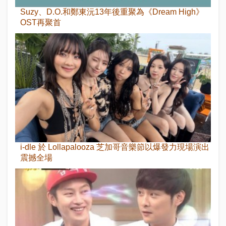
Suzy、D.O.和鄭東沅13年後重聚為《Dream High》
OST再聚首
i-dle 於 Lollapalooza 芝加哥音樂節以爆發力現場演出
震撼全場