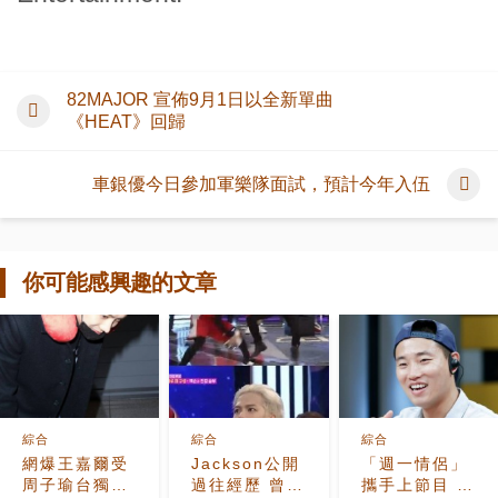
82MAJOR 宣佈9月1日以全新單曲
《HEAT》回歸
車銀優今日參加軍樂隊面試，預計今年入伍
你可能感興趣的文章
綜合
綜合
綜合
網爆王嘉爾受
Jackson公開
「週一情侶」
周子瑜台獨風
過往經歷 曾經
攜手上節目 宋