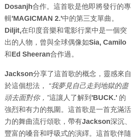
Dosanjh
合作。這首歌是他即將發行的專
輯
'MAGICMAN 2.'
中的第三支單曲。
Diljit,
在印度音樂和電影行業中是一個突
出的人物，曾與全球偶像如
Sia, Camilo
和
Ed Sheeran
合作過。
Jackson
分享了這首歌的概念，靈感來自
於這個想法，
“我夢見自己走到地獄的盡
頭去面對你，”
這讓人了解到
'BUCK.'
的
強烈和有力的氛圍。這首歌是一首充滿活
力的舞曲流行頌歌，帶有
Jackson
深沉、
豐富的嗓音和呼吸式的演繹。這首歌伴隨