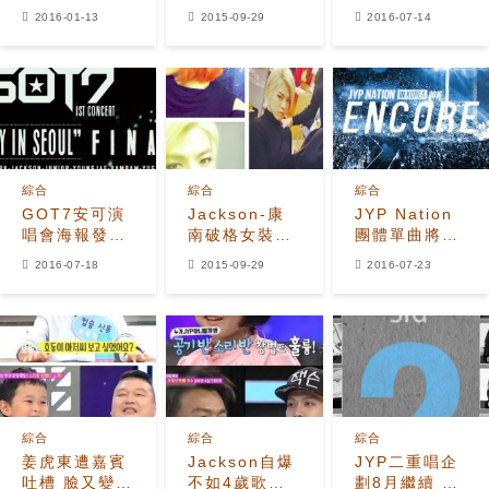
波影響《天天
是世界品牌N
智孝Gary現身
2016-01-13
2015-09-29
2016-07-14
向上》錄製取
社的籃球選
中國版《冰
消
手？
箱》
綜合
綜合
綜合
GOT7安可演
Jackson-康
JYP Nation
唱會海報發布
南破格女裝大
團體單曲將在
8月份開唱
對決 露肩+眼
7月25日發行
2016-07-18
2015-09-29
2016-07-23
線誰更妖艷？
綜合
綜合
綜合
姜虎東遭嘉賓
Jackson自爆
JYP二重唱企
吐槽 臉又變大
不如4歲歌手
劃8月繼續 全