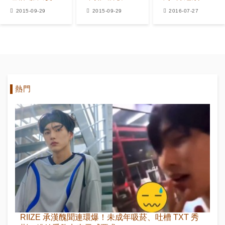
了？
JYP會選她不
新組合引期待
2015-09-29
2015-09-29
2016-07-27
選我！
熱門
RIIZE 承漢醜聞連環爆！未成年吸菸、吐槽 TXT 秀