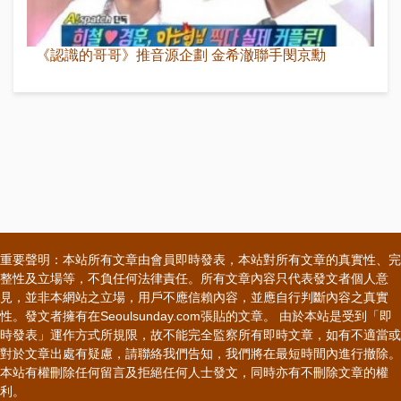
《認識的哥哥》推音源企劃 金希澈聯手閔京勳
重要聲明：本站所有文章由會員即時發表，本站對所有文章的真實性、完
整性及立場等，不負任何法律責任。所有文章內容只代表發文者個人意
見，並非本網站之立場，用戶不應信賴內容，並應自行判斷內容之真實
性。發文者擁有在Seoulsunday.com張貼的文章。 由於本站是受到「即
時發表」運作方式所規限，故不能完全監察所有即時文章，如有不適當或
對於文章出處有疑慮，請聯絡我們告知，我們將在最短時間內進行撤除。
本站有權刪除任何留言及拒絕任何人士發文，同時亦有不刪除文章的權
利。