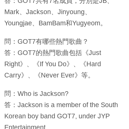
答：GOT7共有7名成員，分別是JB、
Mark、Jackson、Jinyoung、
Youngjae、BamBam和Yugyeom。
問：GOT7有哪些熱門歌曲？
答：GOT7的熱門歌曲包括《Just
Right》、《If You Do》、《Hard
Carry》、《Never Ever》等。
問：Who is Jackson?
答：Jackson is a member of the South
Korean boy band GOT7, under JYP
Entertainment.