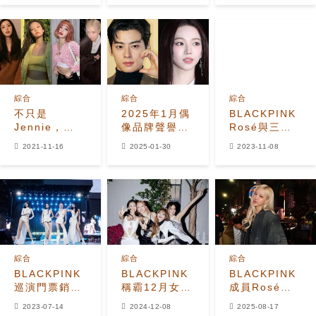
宋慧喬劉在錫
是任榮暉、
作
是後幾名
BTS等
綜合
綜合
綜合
不只是
2025年1月偶
BLACKPINK
Jennie，
像品牌聲譽排
Rosé與三星
BLACKPINK
名揭曉
集團董事長的
2021-11-16
2025-01-30
2023-11-08
成員們都變了
女兒交流！豪
華的人際關係
成為話題
綜合
綜合
綜合
BLACKPINK
BLACKPINK
BLACKPINK
巡演門票銷售
稱霸12月女團
成員Rosé登
量突破了100
品牌聲譽排名
頂8月女偶像
2023-07-14
2024-12-08
2025-08-17
萬張！是亞洲
個人品牌價值