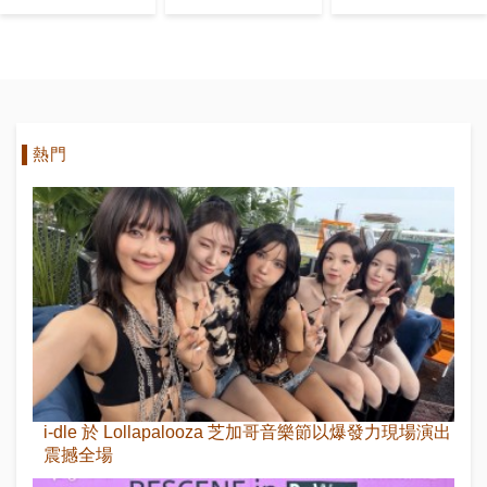
女性藝術家首
榜
次達到的數
字！
熱門
i-dle 於 Lollapalooza 芝加哥音樂節以爆發力現場演出
震撼全場