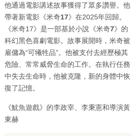
他通過電影講述故事獲得了眾多讚譽。他
帶著新電影《
米奇17
》在2025年回歸。
《米奇17》是一部基於小說《
米奇7
》的
科幻黑色喜劇電影。故事展開時，米奇被
雇傭為“可犧牲品”。他被支付去經歷極其
危險、常常威脅生命的工作。在執行任務
中失去生命時，他被克隆，新的身體中恢
復了記憶。
《
魷魚遊戲
》的
李政宰
、
李秉憲
和導演
黃
東赫