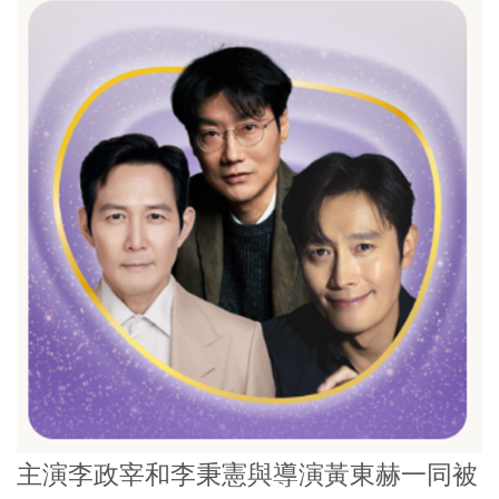
主演李政宰和李秉憲與導演黃東赫一同被