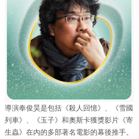
導演奉俊昊是包括《
殺人回憶
》、《
雪國
列車
》、《
玉子
》和奧斯卡獲獎影片《
寄
生蟲
》在內的多部著名電影的幕後推手。