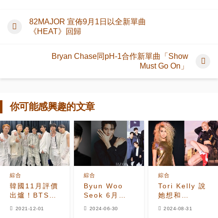
82MAJOR 宣佈9月1日以全新單曲
《HEAT》回歸
Bryan Chase同pH-1合作新單曲「Show
Must Go On」
你可能感興趣的文章
綜合
綜合
綜合
韓國11月評價
Byun Woo
Tori Kelly 說
出爐！BTS、
Seok 6月明
她想和
BLACKPINK
星品牌價值排
BLACKPINK
2021-12-01
2024-06-30
2024-08-31
第二第三，IU
名第一，其次
的 ROSÉ 合