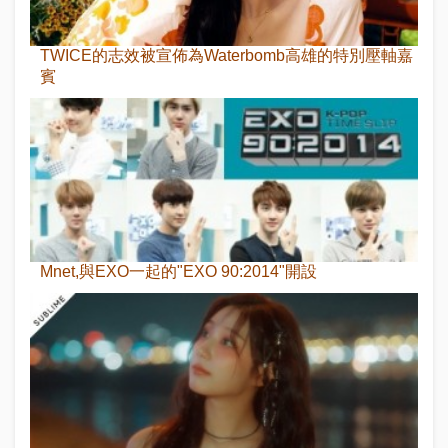
TWICE的志效被宣佈為Waterbomb高雄的特別壓軸嘉
賓
Mnet,與EXO一起的"EXO 90:2014"開設