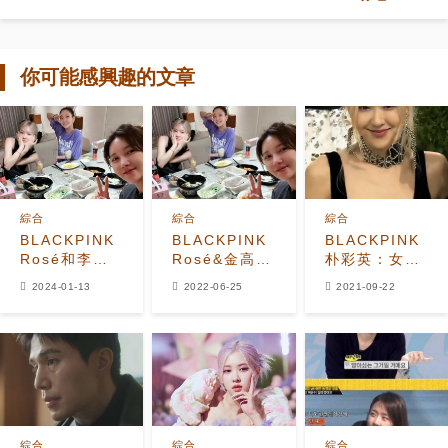
你可能感興趣的文章
綜合
綜合
綜合
BLACKPINK
BLACKPINK
BLACKPINK
Rosé和李智
Rosé&金高銀
朴彩英：女神
雅、金高銀一
一起吃飯！李
身材？不是中
2024-01-13
2022-06-25
2021-09-22
起在攤位玩遊
智雅公開和睦
國APP合成的
戲！並炫耀了
近照
她的獎品
綜合
綜合
綜合