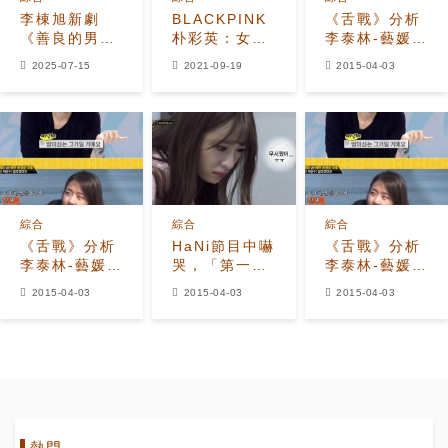
李棟旭新劇
BLACKPINK
《舌戰》分析
《善良的男
朴彩英：女神
李泰林-藝媛事
人》能否提振
身材？不是
件 都是藝媛的
2025-07-15
2021-09-19
2015-04-03
JTBC週末劇
APP合成的
錯？
收視？
綜合
綜合
綜合
《舌戰》分析
HaNi節目中嚇
《舌戰》分析
李泰林-藝媛事
哭，「第一次
李泰林-藝媛事
件 都是藝媛的
覺得《上下》
件 都是藝媛的
2015-04-03
2015-04-03
2015-04-03
錯？
這麼恐怖」
錯？
熱門