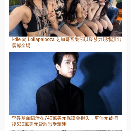
i-dle 於 Lollapalooza 芝加哥音樂節以爆發力現場演出
震撼全場
李昇基面臨潛在740萬美元保證金損失，車佳元被捕
後530萬美元貸款恐受牽連