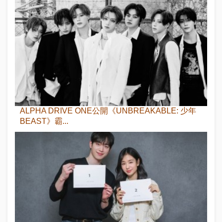
ALPHA DRIVE ONE公開《UNBREAKABLE: 少年
BEAST》霸...