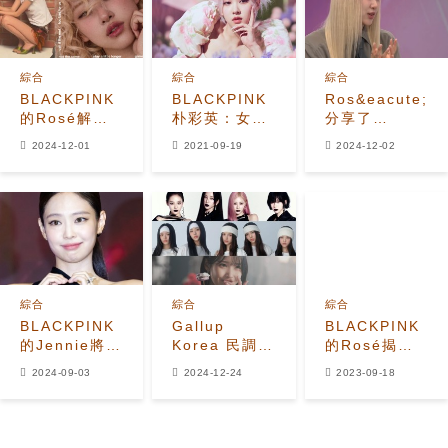
綜合
綜合
綜合
BLACKPINK
BLACKPINK
Ros&eacute;
的Rosé解釋
朴彩英：女神
分享了
了為什麼她在
身材？不是
BLACKPINK
2024-12-01
2021-09-19
2024-12-02
《APT.》中親
APP合成的
的新專輯計劃
吻了Bruno
和她對更多潛
Mars + 為什
在獨唱合作的
麼她爸爸後悔
期望
送她去韓國參
加試鏡
綜合
綜合
綜合
BLACKPINK
Gallup
BLACKPINK
的Jennie將客
Korea 民調數
的Rosé揭示
串出演「我的
據揭示了
了練習生宿捨
2024-09-03
2024-12-24
2023-09-18
名字是加布里
2024年最受
生活的黑暗
埃爾」在即將
歡迎的歌手和
面！
播出的劇集中
歌曲