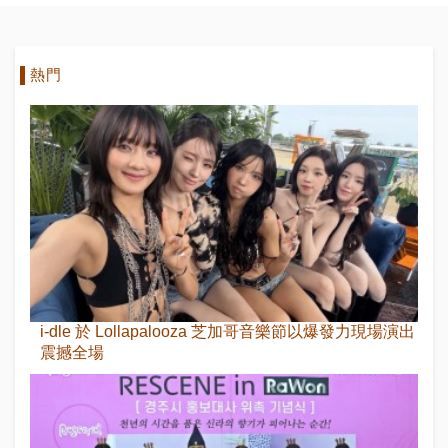
熱門
i-dle 於 Lollapalooza 芝加哥音樂節以爆發力現場演出
震撼全場