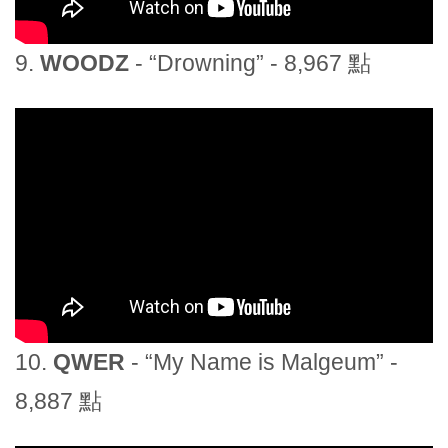
9.
WOODZ
- “Drowning” - 8,967 點
10.
QWER
- “My Name is Malgeum” -
8,887 點