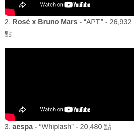
2.
Rosé x Bruno Mars
- “APT.” - 26,932
點
3.
aespa
- “Whiplash” - 20,480 點