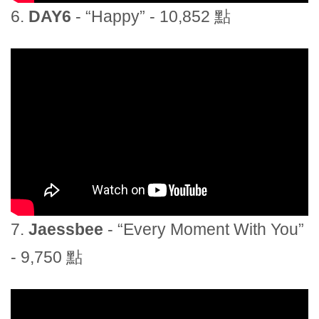
6.
DAY6
- “Happy” - 10,852 點
7.
Jaessbee
- “Every Moment With You”
- 9,750 點