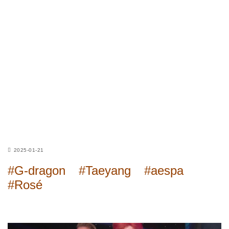
2025-01-21
#G-dragon
#Taeyang
#aespa
#Rosé