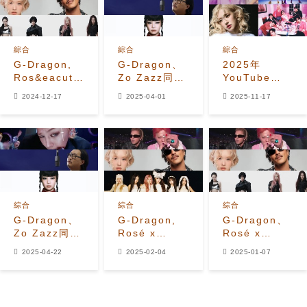
行榜首位
綜合
綜合
綜合
G-Dragon,
G-Dragon、
2025年
Ros&eacute;
Zo Zazz同
YouTube
x Bruno
Jennie喺
Music美國區
2024-12-17
2025-04-01
2025-11-17
Mars, 和
2025年3月最
流量最高K-
aespa 在
後一周登頂
Pop男女偶像
2024年12月
Instiz榜單
Top 50榜單
第三周登頂
Instiz榜單
綜合
綜合
綜合
G-Dragon、
G-Dragon,
G-Dragon、
Zo Zazz同埋
Rosé x
Rosé x
Jennie喺
Bruno Mars,
Bruno Mars
2025-04-22
2025-02-04
2025-01-07
2025年4月第
和 IVE 榮登
和 aespa 榮
三個星期登上
2025 年 2 月
登 2025 年一
Instiz排行榜
第一周 Instiz
月第一周
排行榜
Instiz 排行榜