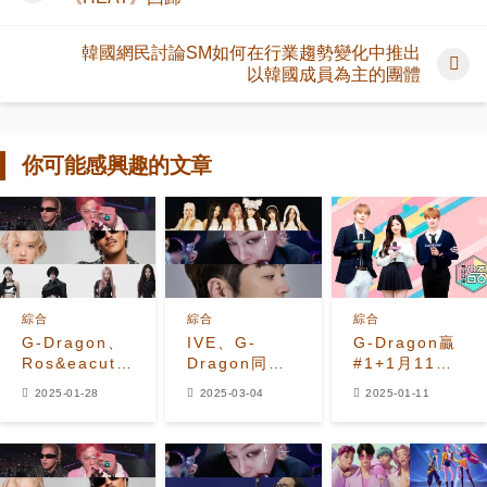
韓國網民討論SM如何在行業趨勢變化中推出
以韓國成員為主的團體
你可能感興趣的文章
綜合
綜合
綜合
G-Dragon、
IVE、G-
G-Dragon贏
Ros&eacute;
Dragon同
#1+1月11日
x Bruno
Hwang
《Show!
2025-01-28
2025-03-04
2025-01-11
Mars 和
Karam登上
Music
aespa 成為
2025年3月首
Core》的表
2025年1月第
周Instiz排行
演！
四周Instiz排
榜