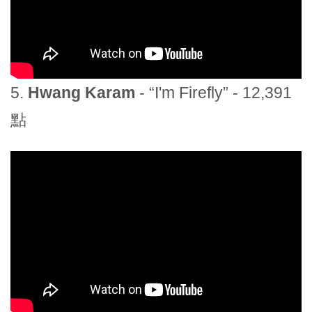
5.
Hwang Karam
- “I'm Firefly” - 12,391
點