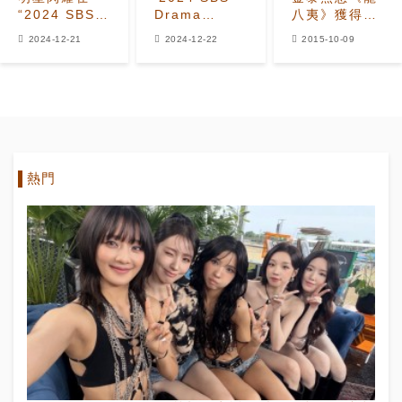
“2024 SBS
Drama
八夷》獲得最
Drama
Awards'嘅得
優秀演技獎 卻
2024-12-21
2024-12-22
2015-10-09
Awards”紅毯
獎者名單
遭韓國網友質
上
疑
熱門