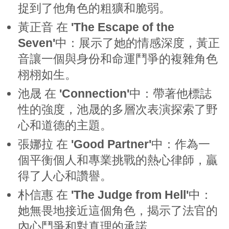
捉到了他角色的粗獷和脆弱。
黃正音
在
'The Escape of the
Seven'
中：展示了她的情感深度，黃正
音讓一個與身份和命運鬥爭的複雜角色
栩栩如生。
池晟
在
'Connection'
中：帶著他標誌
性的強度，池晟的多層次表演探索了野
心和道德的主題。
張娜拉
在
'Good Partner'
中：作為一
個平衡個人和專業挑戰的熱心律師，贏
得了人心和讚譽。
朴信惠
在
'The Judge from Hell'
中：
她無畏地接近這個角色，揭示了法官的
內心鬥爭和對真理的承諾。