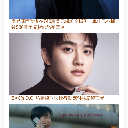
李昇基面臨潛在740萬美元保證金損失，車佳元被捕
後530萬美元貸款恐受牽連
EXO's D.O. 強硬採取法律行動應對惡意留言者