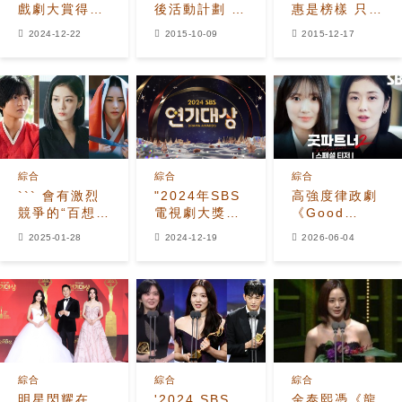
戲劇大賞得獎
後活動計劃 將
惠是榜樣 只要
名單
通過電影回
像她那麼努力
2024-12-22
2015-10-09
2015-12-17
歸？
才能成功！
綜合
綜合
綜合
``` 會有激烈
"2024年SBS
高強度律政劇
競爭的“百想藝
電視劇大獎大
《Good
術大賞”最佳女
獎的有力競爭
Partner》第
2025-01-28
2024-12-19
2026-06-04
主角獎
者是誰？"
二季回歸 首季
收視高達21%
綜合
綜合
綜合
明星閃耀在
'2024 SBS
金泰熙憑《龍