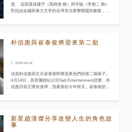
度。 這部講述建宇（禹棹煥 飾）與宇鎮（李相二 飾）
對抗由金錢與暴力主宰的全球非法拳擊聯盟的劇集，自
首播以來便維持著穩定的話題度。 根據 Netflix 數據，該
劇在 4 ...
朴信惠與崔泰俊將迎來第二胎
2026-04-14
演員朴信惠與丈夫崔泰俊即將迎來他們的第二個孩子。
4月14日，其所屬經紀公司Salt Entertainment證實，朴
信惠目前正懷有身孕，預產期在今年秋天。崔泰俊的經
紀公司亦分享了相同消息，並請粉絲們給予溫暖的支
持...
新星趙漢傑分享改變人生的角色故
事