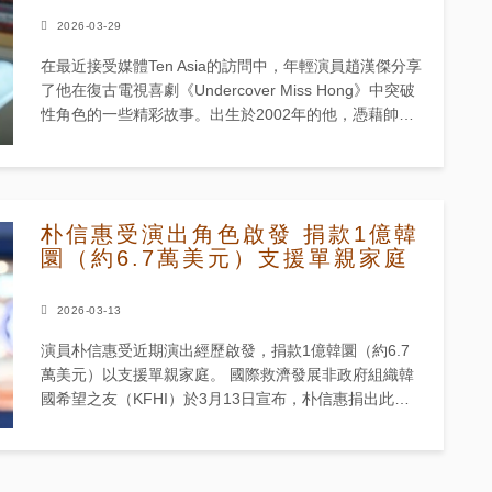
2026-03-29
在最近接受媒體Ten Asia的訪問中，年輕演員趙漢傑分享
了他在復古電視喜劇《Undercover Miss Hong》中突破
性角色的一些精彩故事。出生於2002年的他，憑藉帥氣
外貌和扎實演技獲得大量關注。 儘管該劇收...
朴信惠受演出角色啟發 捐款1億韓
圜（約6.7萬美元）支援單親家庭
2026-03-13
演員朴信惠受近期演出經歷啟發，捐款1億韓圜（約6.7
萬美元）以支援單親家庭。 國際救濟發展非政府組織韓
國希望之友（KFHI）於3月13日宣布，朴信惠捐出此筆
款項，作為其自2012年起與全球粉絲持續進行的「星光
天使計劃...