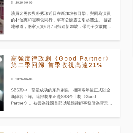
2026-06-09
演員裴勇俊與朴秀珍近日在新加坡被目擊，與同為演員
的朴信惠和崔泰俊同行，罕有公開露面引起關注。 據當
地報道，兩家人於6月7日抵達新加坡，帶同子女展開家
庭假期。機場拍攝的片段顯示，裴勇俊負責處理行李，
同時緊盯孩子動向。他...
高強度律政劇《Good Partner》
第二季回歸 首季收視高達21%
2026-06-04
SBS其中一部最成功的系列劇集，相隔兩年後正式以全
新陣容回歸。這部劇集正是SBS金土劇《Good
Partner》。被譽為韓國首部以離婚律師事務所為背景的
人性法庭辦公室劇，製作方據報已於2026年3月開始全
面拍攝，目標...