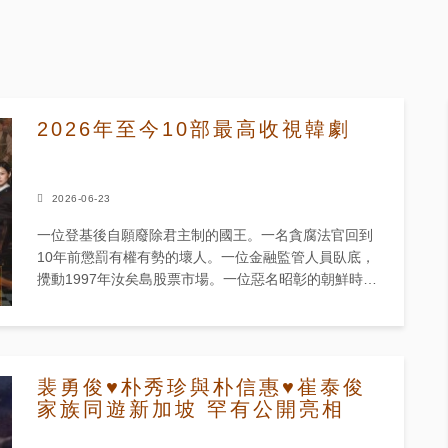
2026年至今10部最高收視韓劇
2026-06-23
一位登基後自願廢除君主制的國王。一名貪腐法官回到
10年前懲罰有權有勢的壞人。一位金融監管人員臥底，
攪動1997年汝矣島股票市場。一位惡名昭彰的朝鮮時代
反派女角，附身於一名懷抱夢想的演員身上。一位財閥
會長的靈魂轉移到一名...
裴勇俊♥朴秀珍與朴信惠♥崔泰俊
家族同遊新加坡 罕有公開亮相