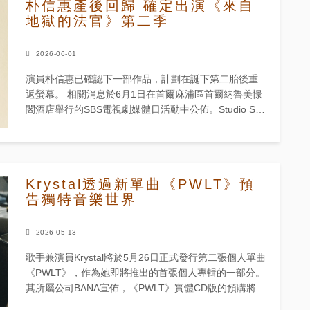
朴信惠產後回歸 確定出演《來自
地獄的法官》第二季
2026-06-01
演員朴信惠已確認下一部作品，計劃在誕下第二胎後重
返螢幕。 相關消息於6月1日在首爾麻浦區首爾納魯美憬
閣酒店舉行的SBS電視劇媒體日活動中公佈。Studio S代
表洪成昌透露，SBS目前正在製作《來自地獄的法官》
第二季...
Krystal透過新單曲《PWLT》預
告獨特音樂世界
2026-05-13
歌手兼演員Krystal將於5月26日正式發行第二張個人單曲
《PWLT》，作為她即將推出的首張個人專輯的一部分。
其所屬公司BANA宣佈，《PWLT》實體CD版的預購將於
韓國時間5月15日下午2時開始，持續至5月21日午...