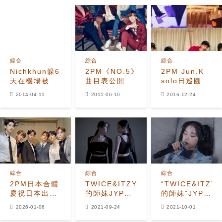
全世界粉絲的
關注
綜合
綜合
綜合
Nichkhun躲6
2PM《NO.5》
2PM Jun.K
天在機場被活
曲目表公開
solo日巡圓滿
逮 戴棒球帽
落幕
2014-04-11
2015-06-10
2016-12-24
掩飾身分沒效
Nichkhun佑
榮造訪支持
綜合
綜合
綜合
2PM日本合體
TWICE&ITZY
“TWICE&ITZY
慶祝日本出道
的師妹JYP新
的師妹”JYP新
15週年
人女子組合
人女子組合
2026-01-06
2021-09-24
2021-10-01
JIWOO&KYUJIN
JIWOO的新
的爵士表演公
影片公開