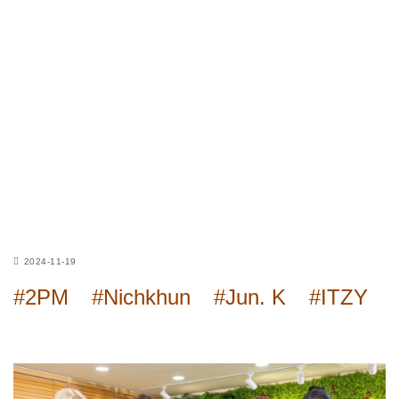
2024-11-19
#2PM
#Nichkhun
#Jun. K
#ITZY