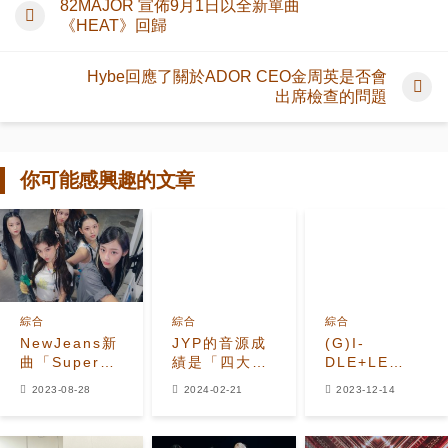
82MAJOR 宣佈9月1日以全新單曲
《HEAT》回歸
Hybe回應了關於ADOR CEO金周英是否會
出席檢查的問題
你可能感興趣的文章
綜合
綜合
綜合
NewJeans新
JYP的音源成
(G)I-
曲「Super
績是「四大經
DLE+LE
Shy」打歌活
紀公司」中最
SERAFIM將
2023-08-28
2024-02-21
2023-12-14
動結束！總獲
低的！2023
在《SBS歌謠
得8冠王，包
年只有3首歌
大戰》中合
括美國
進入了圈內榜
作！NCT