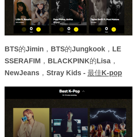
BTS的Jimin，BTS的Jungkook，LE
SSERAFIM，BLACKPINK的Lisa，
NewJeans，Stray Kids -
最佳K-pop