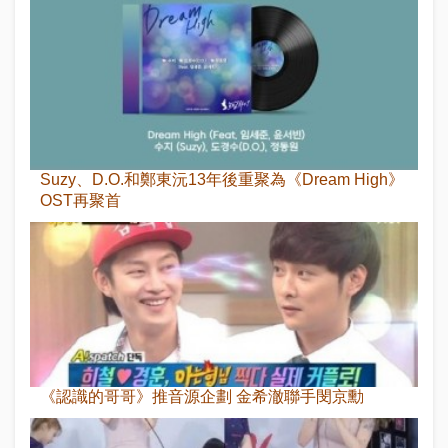
Suzy、D.O.和鄭東沅13年後重聚為《Dream High》
OST再聚首
《認識的哥哥》推音源企劃 金希澈聯手閔京勳