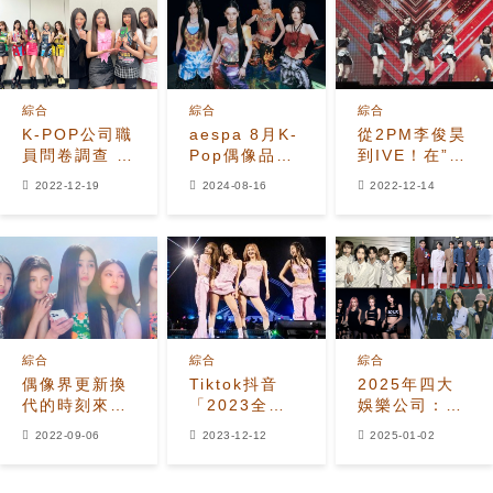
Billboard排
單
127、Stray
名1位
Kids也將展現
特別舞台
綜合
綜合
綜合
K-POP公司職
aespa 8月K-
從2PM李俊昊
員問卷調查 :
Pop偶像品牌
到IVE！在”
IVE”2022年
聲譽排名榜
2022 AAA”中
2022-12-19
2024-08-16
2022-12-14
最佳歌手”，
首，
獲得大獎，李
NewJeans
NewJeans跌
令恩&金宣虎
是”最佳新人”
出前30名
成為四冠王
綜合
綜合
綜合
偶像界更新換
Tiktok抖音
2025年四大
代的時刻來
「2023全球
娛樂公司：
臨？K-POP未
藝人排名
YG、HYBE、
2022-09-06
2023-12-12
2025-01-02
來何去何從？
TOP10」出
SM和JYP的
爐！
策略
BLACKPINK