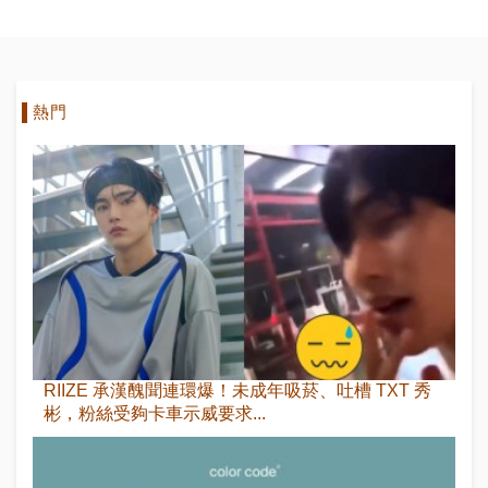
第3位！
BTS、LE
SSERAFIM、
NewJeans都
入榜
熱門
RIIZE 承漢醜聞連環爆！未成年吸菸、吐槽 TXT 秀
彬，粉絲受夠卡車示威要求...