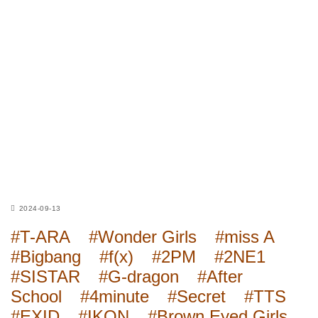
2024-09-13
#T-ARA
#Wonder Girls
#miss A
#Bigbang
#f(x)
#2PM
#2NE1
#SISTAR
#G-dragon
#After
School
#4minute
#Secret
#TTS
#EXID
#IKON
#Brown Eyed Girls