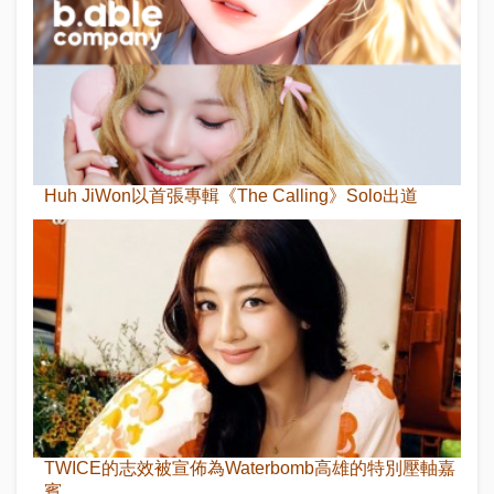
Huh JiWon以首張專輯《The Calling》Solo出道
TWICE的志效被宣佈為Waterbomb高雄的特別壓軸嘉
賓