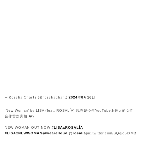
— Rosalía Charts (@rosaliachart)
2024年8月16日
'New Woman' by LISA (feat. ROSALÍA) 現在是今年YouTube上最大的女性
合作首次亮相 ❤️‍?
NEW WOMAN OUT NOW
#LISAxROSALÍA
#LISAxNEWWOMAN
@wearelloud
@rosalia
pic.twitter.com/SQqjd5IXMB