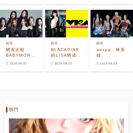
覺效果
Lisa與
Rosalía分享
了可愛的
#NewWomanCh
TikToks
綜合
綜合
綜合
網友比較
BLACKPINK
aespa、林英
BABYMONSTER
的LISA將成為
雄、
和MEOVV與
首位在VMA上
Seventeen 8
2024-08-22
2024-08-23
2024-08-24
The Black
表演的K-pop
月歌手品牌價
Label女子團
獨唱藝人
值排名領先
體的即將出道
熱門