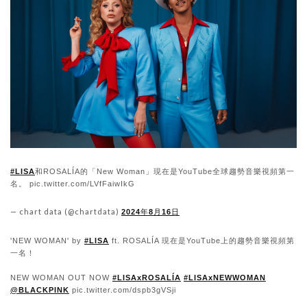
#LISA
和ROSALÍA的「New Woman」現在是YouTube全球趨勢音樂視頻第一
名。 pic.twitter.com/LVfFaiwIkG
— chart data (@chartdata)
2024年8月16日
'NEW WOMAN' by
#LISA
ft. ROSALÍA 現在是YouTube上的趨勢音樂視頻第
一名！
NEW WOMAN OUT NOW
#LISAxROSALÍA
#LISAxNEWWOMAN
@BLACKPINK
pic.twitter.com/dspb3gVSji