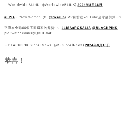
— Worldwide BLIИK (@WorldwideBLINK)
2024年8月16日
#LISA
- 'New Woman' (ft.
@rosalia
) MV目前在YouTube全球趨勢第一?
它還在全球60個不同國家的趨勢中。
#LISAxROSALÍA
@BLACKPINK
pic.twitter.com/siyQkHGd4P
— BLACKPINK Global News (@BPGlobalNews)
2024年8月16日
恭喜！