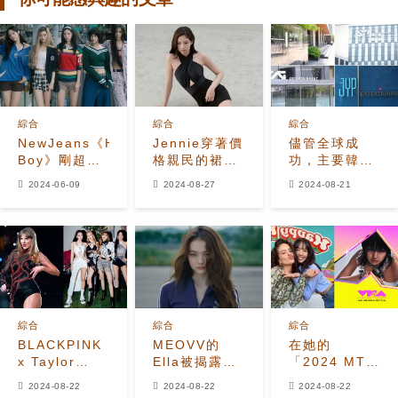
綜合
綜合
綜合
NewJeans《Hype
Jennie穿著價
儘管全球成
Boy》剛超越
格親民的裙子
功，主要韓流
IVE的《Love
在新的
娛樂公司面臨
2024-06-09
2024-08-27
2024-08-21
Dive》成為
「HERA」活
財務挑戰和行
Melon上第四
動中引起熱議
業關切
代歌曲歷史上
播放量最高的
歌曲
綜合
綜合
綜合
BLACKPINK
MEOVV的
在她的
x Taylor
Ella被揭露：
「2024 MTV
Swift 即將合
韓國網民稱讚
VMAs」獨唱
2024-08-22
2024-08-22
2024-08-22
作？
她的氣場和視
首秀之前，