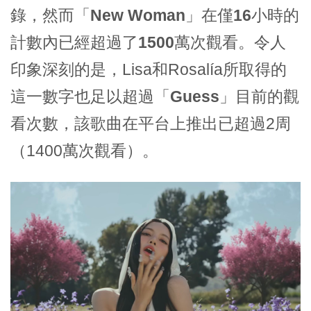
錄，然而
「New Woman」
在
僅16小時的
計數內
已經超過了
1500萬次觀看
。令人
印象深刻的是，Lisa和Rosalía所取得的
這一數字也足以
超過「Guess」目前的觀
看次數
，該歌曲在平台上推出已超過2周
（1400萬次觀看）。