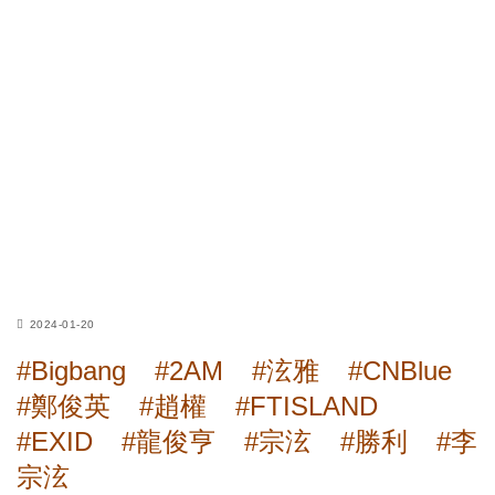
2024-01-20
#Bigbang
#2AM
#泫雅
#CNBlue
#鄭俊英
#趙權
#FTISLAND
#EXID
#龍俊亨
#宗泫
#勝利
#李
宗泫