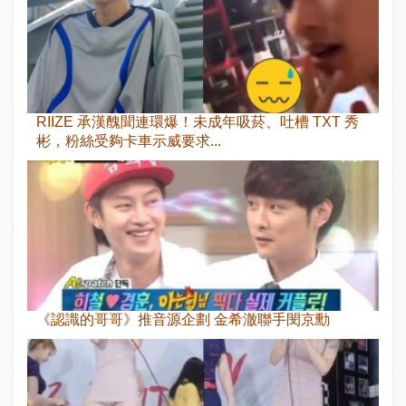
RIIZE 承漢醜聞連環爆！未成年吸菸、吐槽 TXT 秀
彬，粉絲受夠卡車示威要求...
《認識的哥哥》推音源企劃 金希澈聯手閔京勳