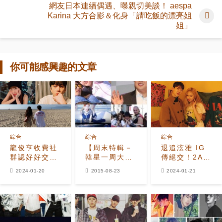
網友日本連續偶遇、曝親切美談！ aespa
Karina 大方合影＆化身「請吃飯的漂亮姐
姐」
你可能感興趣的文章
綜合
綜合
綜合
龍俊亨收費社
【周末特輯－
退追泫雅 IG
群認好好交往
韓星一周大事
傳絕交！2AM
中！泫雅戀情
回顧】
趙權出面澄
2024-01-20
2015-08-23
2024-01-21
得不到支持，
CNBLUE李宗
清：我和泫雅
好友趙權、
泫、SJ神童恢
關係很好
Hani 相繼退
復單身 韓演
追 IG
藝圈陷分手潮