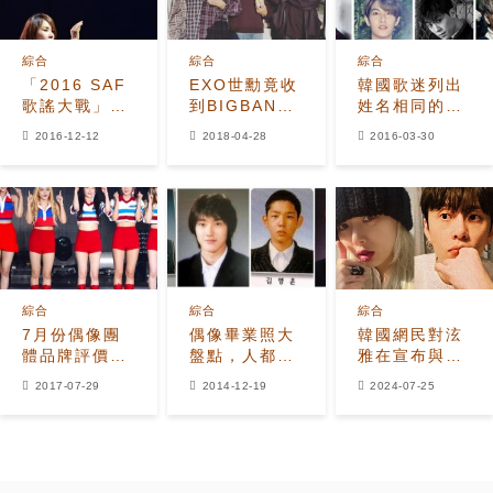
綜合
綜合
綜合
「2016 SAF
EXO世勳竟收
韓國歌迷列出
歌謠大戰」第
到BIGBANG
姓名相同的K-
一輪陣容公開
成員的應援餐
POP IDOL名
2016-12-12
2018-04-28
2016-03-30
EXO.BIGBANG
車？粉絲推測
單
等出席
兩個人友誼的
橋樑
綜合
綜合
綜合
7月份偶像團
偶像畢業照大
韓國網民對泫
體品牌評價出
盤點，人都是
雅在宣布與龍
爐 Red
有過去的…
俊亨結婚後面
2017-07-29
2014-12-19
2024-07-25
Velvet居首
臨活動抵制和
取消的反應