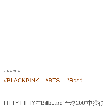
2023-05-23
#BLACKPINK
#BTS
#Rosé
FIFTY FIFTY在Billboard”全球200″中獲得