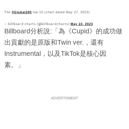
The
#Global200
top 10 (chart dated May 27, 2023)
— billboard charts (@billboardcharts)
May 22, 2023
Billboard分析說:「為《Cupid》的成功做
出貢獻的是原版和Twin ver.，還有
Instrumental，以及TikTok是核心因
素。」
ADVERTISMENT