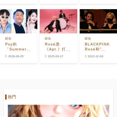
提名名單公開
設獎項類別
Hunters》及
HYBE全球女
團KATSEYE
獲格林美主要
獎項提名 K-
Pop首度奪獎
現曙光
綜合
綜合
綜合
Psy的
Rosé憑
BLACKPINK
「Summer
《Apt.》打破
Rosé和”
Swag
K-pop歌手
Spotify幹部”
2026-06-25
2025-06-17
2022-12-06
2026」演唱
Billboard熱
戀愛傳聞？進
會系列即將開
百紀錄 超越
飯店影片成為
鑼，星光熠熠
BTS Jimin
話題
的嘉賓陣容令
人期待
熱門