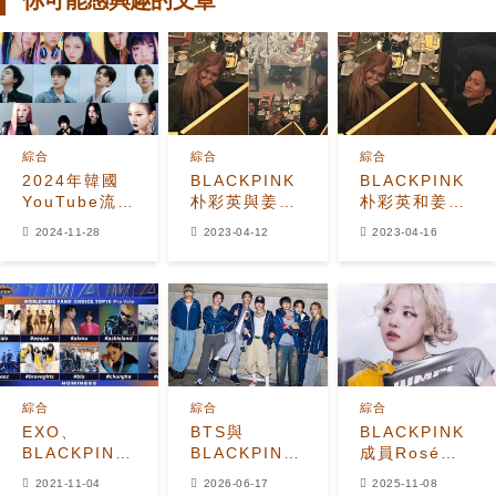
你可能感興趣的文章
綜合
綜合
綜合
2024年韓國
BLACKPINK
BLACKPINK
YouTube流媒
朴彩英與姜棟
朴彩英和姜棟
體播放量最高
元等人合照曝
元傳出戀愛緋
2024-11-28
2023-04-12
2023-04-16
的藝人是誰？
光！出現不該
聞？韓網友列
出現的東西？
出證據引發熱
已緊急刪文
議
綜合
綜合
綜合
EXO、
BTS與
BLACKPINK
BLACKPINK
BLACKPINK
成員Rosé、
隊內打架？
等藝人有望受
《K-Pop
2021-11-04
2026-06-17
2025-11-08
2021MAMA
惠於格林美新
Demon