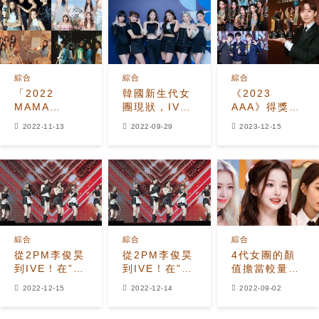
綜合
綜合
綜合
「2022
韓國新生代女
《2023
MAMA
團現狀，IVE
AAA》得獎名
AWARDS」今
和newjeans
單：
2022-11-13
2022-09-29
2023-12-15
年的新人獎競
強勢崛起
NewJeans、
爭激烈！關注
SEVENTEEN
被提名的6組
各奪兩大獎，
歌手
李俊昊拿下
「年度演員」
綜合
綜合
綜合
從2PM李俊昊
從2PM李俊昊
4代女團的顏
到IVE！在”
到IVE！在”
值擔當較量！
2022 AAA”中
2022 AAA”中
誰是4代神
2022-12-15
2022-12-14
2022-09-02
獲得大獎，李
獲得大獎，李
顏？
令恩&amp;金
令恩&金宣虎