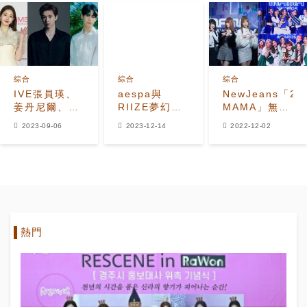
宣虎成為四冠
成為四冠王
王
綜合
綜合
綜合
IVE張員瑛、
aespa與
NewJeans「20
姜丹尼爾、
RIIZE夢幻合
MAMA」無
ZB1成韓彬被
作！將在
冠…另一方面
2023-09-06
2023-12-14
2022-12-02
選為"2023
《KBS歌謠大
Kep1er和
Asia Artist
祝祭》上展現
NMIXX獲得”
Awards"的
特別舞台
特別賞”避開無
MC
冠
熱門