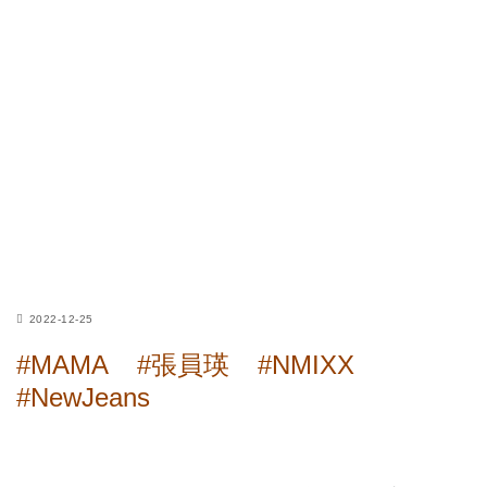
2022-12-25
#MAMA
#張員瑛
#NMIXX
#NewJeans