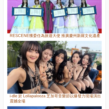
RESCENE獲委任為旅遊大使 推廣慶州新羅文化遺產
i-dle 於 Lollapalooza 芝加哥音樂節以爆發力現場演出
震撼全場