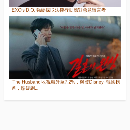
EXO's D.O. 強硬採取法律行動應對惡意留言者
'The Husband'收視飆升至7.2%，榮登Disney+韓國榜
首，懸疑劇...