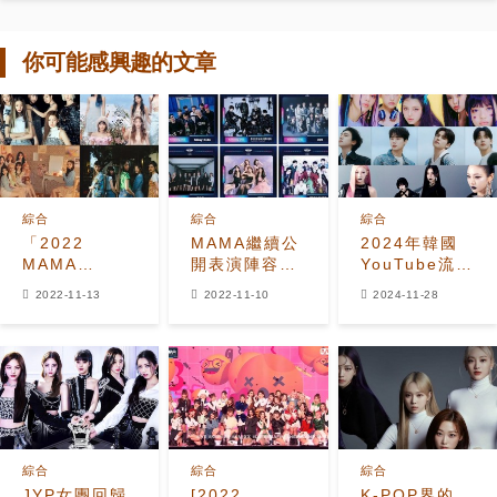
你可能感興趣的文章
綜合
綜合
綜合
「2022
MAMA繼續公
2024年韓國
MAMA
開表演陣容，
YouTube流媒
AWARDS」今
新生代女團成
體播放量最高
2022-11-13
2022-11-10
2024-11-28
年的新人獎競
為主力，韓流
的藝人是誰？
爭激烈！關注
的更新換代來
被提名的6組
了
歌手
綜合
綜合
綜合
JYP女團回歸
[2022
K-POP界的