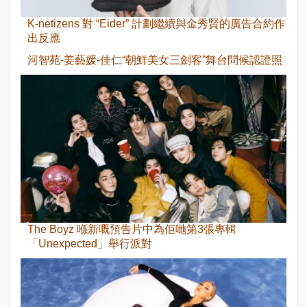
K-netizens 對 “Eider” 計劃繼續與金秀賢的廣告合約作
出反應
河智苑-姜藝媛-佳仁“朝鮮美女三劍客”舞台問候認證照
The Boyz 喺新嘅預告片中為佢哋第3張專輯
「Unexpected」舉行派對