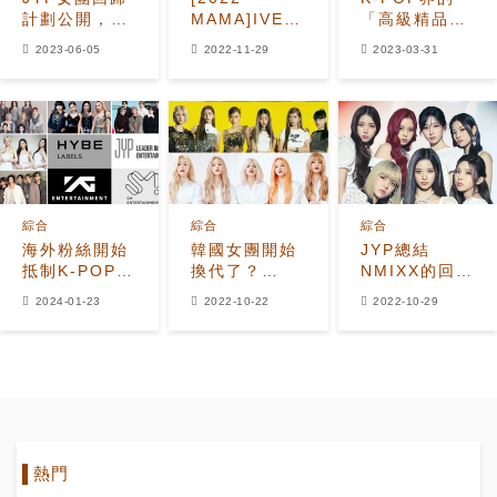
計劃公開，
MAMA]IVE、
「高級精品形
ITZY選擇7月
LE
象大使」熱
2023-06-05
2022-11-29
2023-03-31
對上
SSERAFIM等
潮！就JYP被
newjeans，
合作表演
排除在外？被
好好策劃一下
TWICE熱門
韓網友質疑
曲，韓網熱議
&quot;沒有明
: 無聊、歷代
星氣場&quot;
最糟的MAMA
綜合
綜合
綜合
海外粉絲開始
韓國女團開始
JYP總結
抵制K-POP四
換代了？
NMIXX的回
大娛樂公司！
(G)I-DLE，
歸，直言回歸
2024-01-23
2022-10-22
2022-10-29
IVE和
曲全是killing
newjeans接
part，確立發
連橫掃音源榜
展大勢
熱門