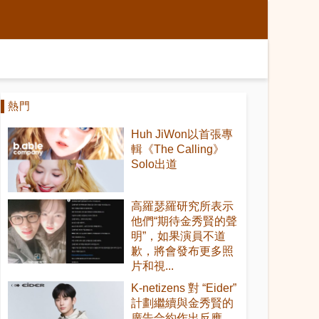
熱門
Huh JiWon以首張專
輯《The Calling》
Solo出道
高羅瑟羅研究所表示
他們“期待金秀賢的聲
明”，如果演員不道
歉，將會發布更多照
片和視...
K-netizens 對 “Eider”
計劃繼續與金秀賢的
廣告合約作出反應