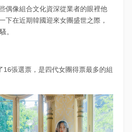
些偶像組合文化資深從業者的眼裡他
一下在近期韓國迎來女團盛世之際，
風騷。
得了16張選票，是四代女團得票最多的組