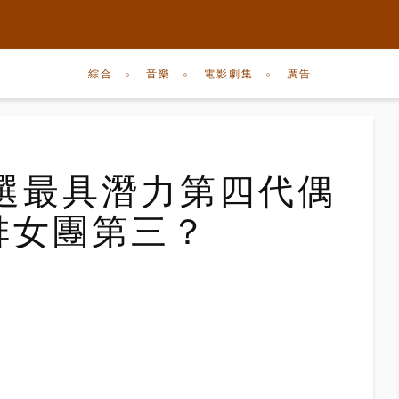
綜合
音樂
電影劇集
廣告
選最具潛力第四代偶
竟排女團第三？