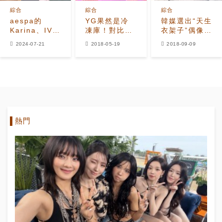
綜合
綜合
綜合
aespa的
YG果然是冷
韓媒選出“天生
Karina、IVE
凍庫！對比其
衣架子”偶像，
的Wonyoung
他女團回歸次
無論穿什麼，
2024-07-21
2018-05-19
2018-09-09
和少女時代的
數，
怎麼穿都好
Taeyeon位列
BLACKPINK
看？
7月個人女K-
太讓人心疼了
Pop偶像品牌
價值排名榜首
熱門