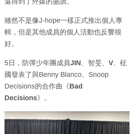
還得到了
外媒的盛讚
。
雖然不是像J-hope一樣正式推出個人專
輯，但是其他成員的個人活動也
反響很
好。
5日，防彈少年團成員
JIN、智旻、V、柾
國
發表了與Benny Blanco、Snoop
Decisions的合作曲
《Bad
Decisions》
。