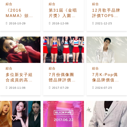
綜合
綜合
綜合
《2016
第31屆《金唱
12月歌手品牌
MAMA》頒獎
片獎》入圍名
評價TOP5，
典禮入圍名單
單公開
防彈少年團林
2016-10-29
2016-12-06
2021-12-25
公開
英雄IVE李知
恩李燦元
綜合
綜合
綜合
多位新女子組
7月份偶像團
7月K-Pop偶
合成員的高中
體品牌評價出
像品牌價值排
畢業照
爐 Red
名：BTS的
2016-11-06
2017-07-29
2024-07-25
Velvet居首
Jin、少女時
代的
Taeyeon、
Apink的Eunji
等