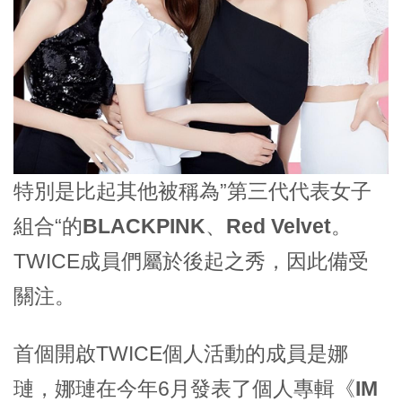
特別是比起其他被稱為”第三代代表女子
組合“的
BLACKPINK、Red Velvet
。
TWICE成員們屬於
後起之秀
，因此備受
關注。
首個開啟TWICE個人活動的成員是
娜
璉
，娜璉在今年6月發表了個人專輯
《IM